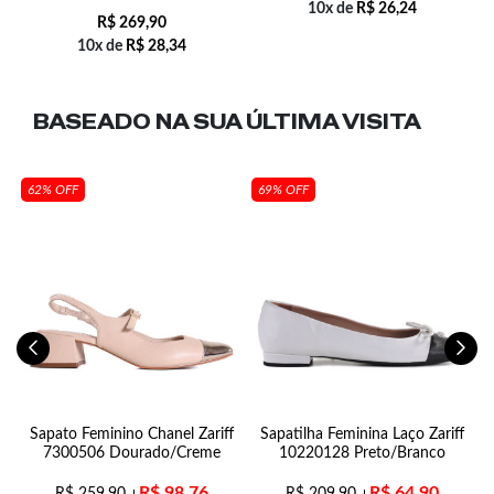
10x de
R$
26,24
R$
269,90
10x de
R$
28,34
BASEADO NA SUA
ÚLTIMA VISITA
62% OFF
69% OFF
Sapato Feminino Chanel Zariff
Sapatilha Feminina Laço Zariff
7300506 Dourado/Creme
10220128 Preto/Branco
R$
98,76
R$
64,90