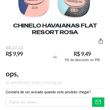
CHINELO HAVAIANAS FLAT
RESORT ROSA
R$
27,13
R$
9,99
R$
9,49
ou
5% de desconto no PIX
ops,
já vendemos todo o estoque!
Gostaria de ser avisado quando este produto chegar?