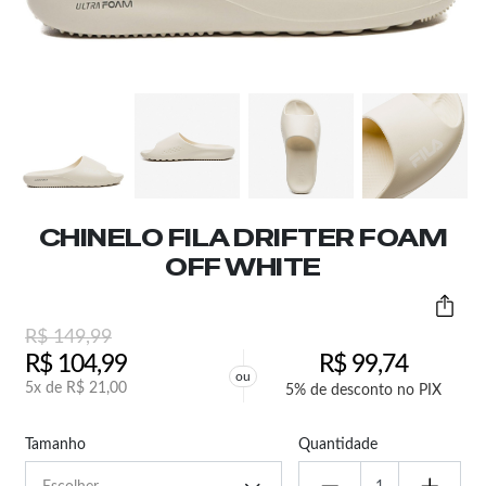
CHINELO FILA DRIFTER FOAM
OFF WHITE
R$
149,99
R$
104,99
R$
99,74
ou
5x de
R$
21,00
5% de desconto no PIX
Tamanho
Quantidade