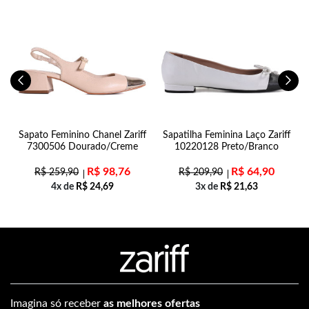
31
Sapato Feminino Chanel Zariff
Sapatilha Feminina Laço Zariff
7300506 Dourado/Creme
10220128 Preto/Branco
R$
98,76
R$
64,90
R$
259,90
R$
209,90
4x de
R$
24,69
3x de
R$
21,63
Imagina só receber
as melhores ofertas