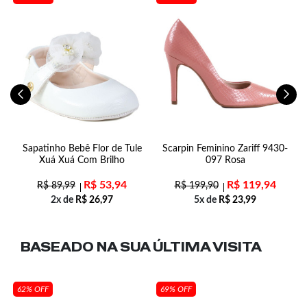
na
S
Sapatinho Bebê Flor de Tule
Scarpin Feminino Zariff 9430-
Xuá Xuá Com Brilho
097 Rosa
R$
53,94
R$
119,94
R$
89,99
R$
199,90
2x de
R$
26,97
5x de
R$
23,99
BASEADO NA SUA
ÚLTIMA VISITA
62% OFF
69% OFF