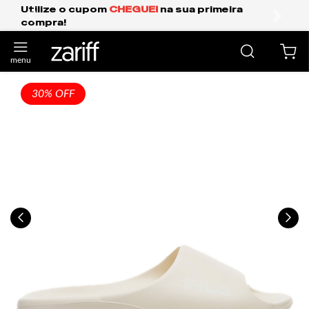
 cupom
CHEGUEI
na sua primeira
Frete Grátis
anterior
próxi
30% OFF