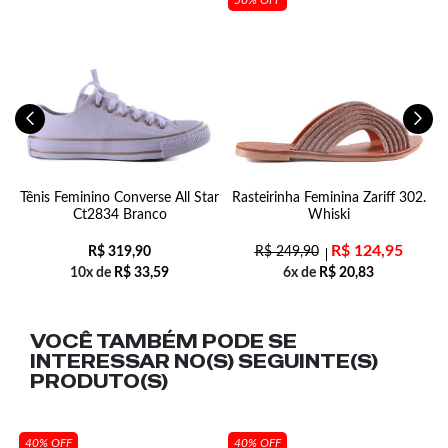
-
Tênis Feminino Converse All Star
Rasteirinha Feminina Zariff 302.
Ct2834 Branco
Whiski
R$
124,95
R$
319,90
R$
249,90
10x de
R$
33,59
6x de
R$
20,83
VOCÊ TAMBÉM PODE SE
INTERESSAR NO(S) SEGUINTE(S)
PRODUTO(S)
40% OFF
40% OFF