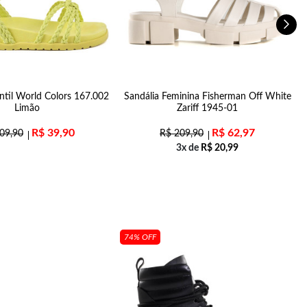
antil World Colors 167.002
Sandália Feminina Fisherman Off White
T
Limão
Zariff 1945-01
R$
39,90
R$
62,97
09,90
R$
209,90
3x de
R$
20,99
74% OFF