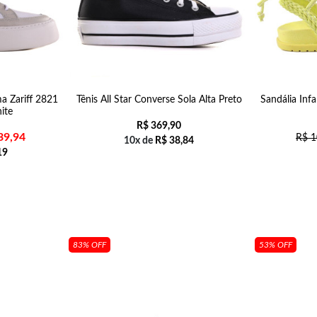
a Zariff 2821
Tênis All Star Converse Sola Alta Preto
Sandália Inf
ite
R$
369,90
39,94
R$
1
10x de
R$
38,84
19
83% OFF
53% OFF