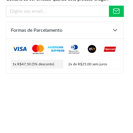
Formas de Parcelamento
R$
89,00
R$
50,00
R$
47,50
ou
2x de
R$
25,00
5% de desconto no PIX
1x R$47,50
(5% desconto)
2x de R$25,00
sem juros