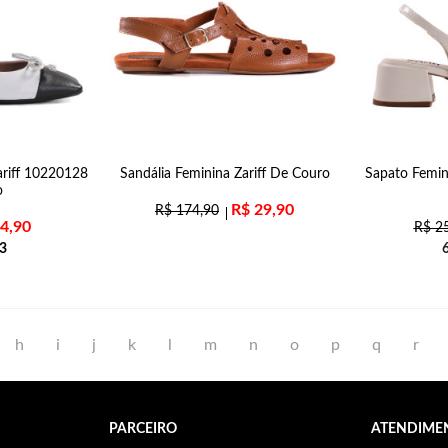
ariff 10220128
Sandália Feminina Zariff De Couro
Sapato Femin
o
R$
29,90
R$
174,90
4,90
R$
25
3
h
i
j
k
l
m
n
o
p
q
r
PARCEIRO
ATENDIME