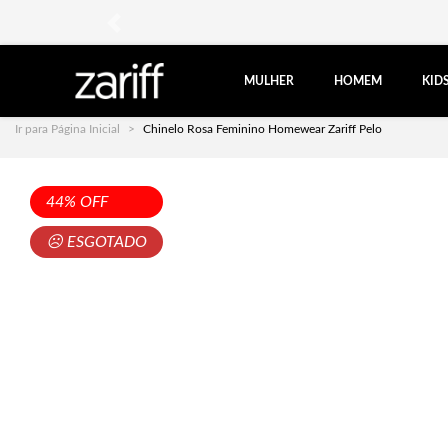
anterior
MULHER
HOMEM
KID
Ir para Página Inicial
Chinelo Rosa Feminino Homewear Zariff Pelo
44% OFF
☹ ESGOTADO