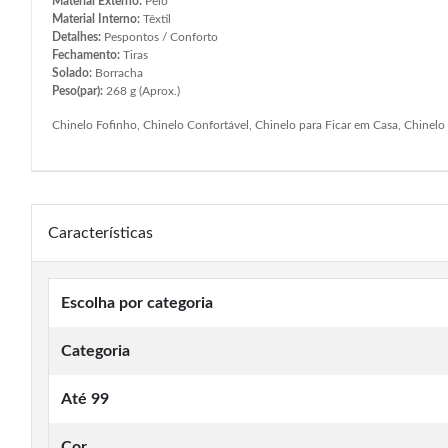
Material Externo:
Pelo
Material Interno:
Têxtil
Detalhes:
Pespontos / Conforto
Fechamento:
Tiras
Solado:
Borracha
Peso(par):
268 g (Aprox.)
Chinelo Fofinho, Chinelo Confortável, Chinelo para Ficar em Casa, Chinel
Características
Escolha por categoria
Categoria
Até 99
Cor