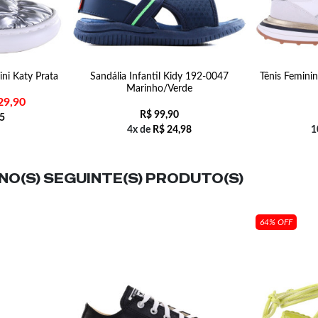
ini Katy Prata
Sandália Infantil Kidy 192-0047
Tênis Femini
Marinho/Verde
29,90
R$
99,90
5
4x de
R$
24,98
1
O(S) SEGUINTE(S) PRODUTO(S)
64% OFF