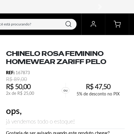
próximo
CHINELO ROSA FEMININO
HOMEWEAR ZARIFF PELO
REF:
167873
R$
89,00
R$
50,00
R$
47,50
ou
2x de
R$
25,00
5% de desconto no PIX
ops,
já vendemos todo o estoque!
Gostaria de ser avisado quando este produto chegar?