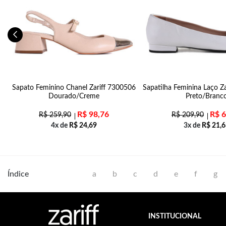
2
Sapato Feminino Chanel Zariff 7300506
Sapatilha Feminina Laço Z
Dourado/Creme
Preto/Branc
R$
98,76
R$
6
R$
259,90
R$
209,90
4x de
R$
24,69
3x de
R$
21,6
Índice
a
b
c
d
e
f
g
INSTITUCIONAL