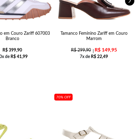
no em Couro Zariff 607003
Tamanco Feminino Zariff em Couro
T
Branco
Marrom
R$
149,95
R$
399,90
R$
299,90
0x de
R$
41,99
7x de
R$
22,49
70% OFF