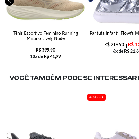
 2
Tênis Esportivo Feminino Running
Pantufa Infantil Flowfa M
Mizuno Lively Nude
R$
1
R$
219,90
R$
399,90
6x de
R$
21,6
10x de
R$
41,99
VOCÊ TAMBÉM PODE SE INTERESSAR N
40% OFF