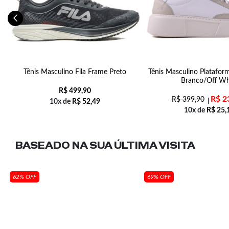
to
Tênis Masculino Fila Frame Preto
Tênis Masculino Plataform
Branco/Off Wh
R$
499,90
R$
2
R$
399,90
10x de
R$
52,49
10x de
R$
25,
BASEADO NA SUA
ÚLTIMA VISITA
62% OFF
69% OFF