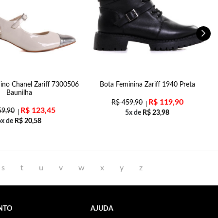
ino Chanel Zariff 7300506
Bota Feminina Zariff 1940 Preta
S
Baunilha
R$
119,90
R$
459,90
R$
123,45
9,90
5x de
R$
23,98
6x de
R$
20,58
s
t
u
v
w
x
y
z
NTO
AJUDA