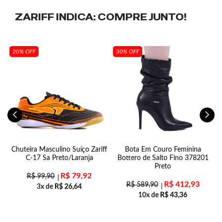
ZARIFF INDICA:
COMPRE JUNTO!
20% OFF
30% OFF
ie
Chuteira Masculino Suíço Zariff
Bota Em Couro Feminina
ds
C-17 Sa Preto/Laranja
Bottero de Salto Fino 378201
Preto
R$
79,92
R$
99,90
R$
412,93
R$
589,90
3x de
R$
26,64
10x de
R$
43,36