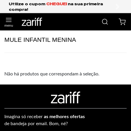
Utilize o cupom
CHEGUEI
na sua primeira
compra!
anterior
próxi
MULE INFANTIL MENINA
Não há produtos que correspondam à seleção.
Imagina só receber
as melhores ofertas
de bandeja por email. Bom, né?