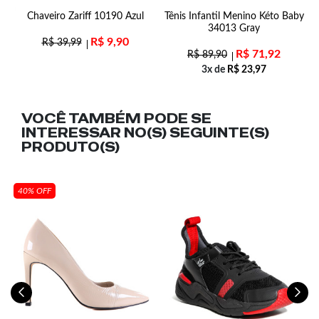
Chaveiro Zariff 10190 Azul
Tênis Infantil Menino Kéto Baby
T
34013 Gray
R$
9,90
R$
39,99
R$
71,92
R$
89,90
3x de
R$
23,97
VOCÊ TAMBÉM PODE SE
INTERESSAR NO(S) SEGUINTE(S)
PRODUTO(S)
40% OFF