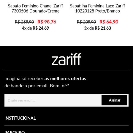
al
Sapato Feminino Chanel Zariff
Sapatilha Feminina Laço Zariff
7300506 Dourado/Creme
10220128 Preto/Branco
R$
98,76
R$
64,90
R$
259,90
R$
209,90
4x de
R$
24,69
3x de
R$
21,63
Imagina só receber
as melhores ofertas
de bandeja por email. Bom, né?
Assinar
INSTITUCIONAL
PARCEIRO