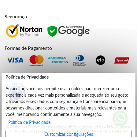
Segurança
Formas de Pagamento
Credibilidade
Política de Privacidade
Ao aceitar, você nos permite usar cookies para oferecer uma
experiência cada vez mais personalizada e adequada ao seu gosto.
4.9
Utilizamos esses dados com segurança e transparência para que
possamos direcionar conteúdos e materiais mais relevantes para
você, melhorando continuamente a sua navegação.
Política de Privacidade
© Zariff. Todos os direitos reservados (Zariff On Line Com. de Calç. Ltda.) | Travessa
Frei Deodato, 230 | Francisco Beltrão | Parana - PR | CEP: 85601-620 | Brasil | CNPJ:
Customizar configurações
19.662.102/0001-09