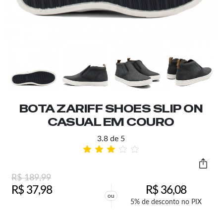
BOTA ZARIFF SHOES SLIP ON
CASUAL EM COURO
3.8 de 5
R$
189,99
R$
37,98
R$
36,08
ou
5% de desconto no PIX