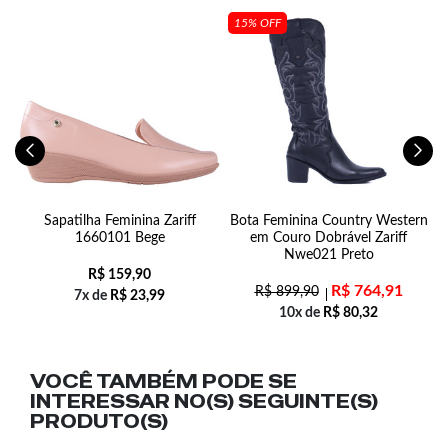
15% OFF
m
Sapatilha Feminina Zariff
Bota Feminina Country Western
53
1660101 Bege
em Couro Dobrável Zariff
Nwe021 Preto
R$
159,90
R$
764,91
R$
899,90
7x de
R$
23,99
10x de
R$
80,32
VOCÊ TAMBÉM PODE SE
INTERESSAR NO(S) SEGUINTE(S)
PRODUTO(S)