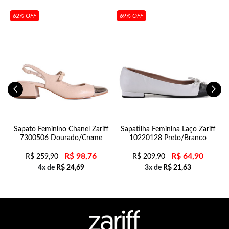
62% OFF
69% OFF
n
Sapato Feminino Chanel Zariff
Sapatilha Feminina Laço Zariff
7300506 Dourado/Creme
10220128 Preto/Branco
R$
98,76
R$
64,90
R$
259,90
R$
209,90
4x de
R$
24,69
3x de
R$
21,63