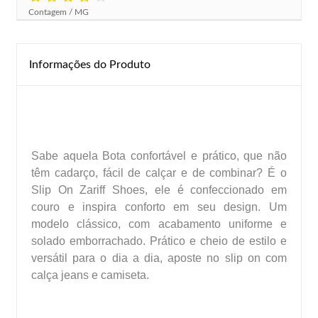
Contagem / MG
Aparecida Helena Sanches Moreno Oliveira
(Avaliado em
05/02/2021)
Informações do Produto
De 1 a 5, quanto recomendaria nossa loja? : 5
O que você achou do produto?
Devolvi
Porque escolheu esse produto?
Sabe aquela Bota confortável e prático, que não
sem comentários
têm cadarço, fácil de calçar e de combinar? É o
Slip On Zariff Shoes, ele é confeccionado em
Campinas / SP
couro e inspira conforto em seu design. Um
modelo clássico, com acabamento uniforme e
solado emborrachado. Prático e cheio de estilo e
versátil para o dia a dia, aposte no slip on com
calça jeans e camiseta.