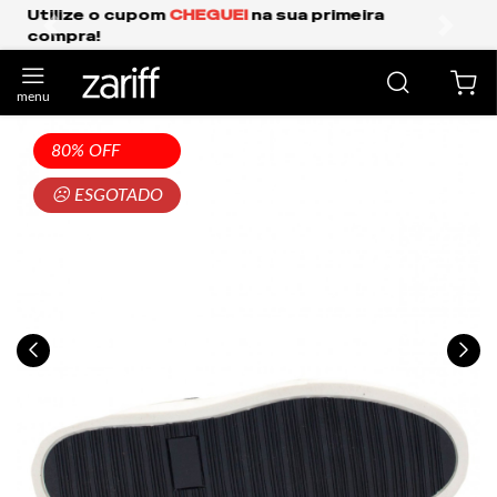
Frete Grátis Expresso para o Sul e São Paulo.
anterior
próxi
80% OFF
☹ ESGOTADO