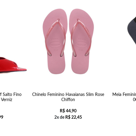
f Salto Fino
Chinelo Feminino Havaianas Slim Rose
Meia Femini
Verniz
Chiffon
0
R$
44,90
99
2x de
R$
22,45