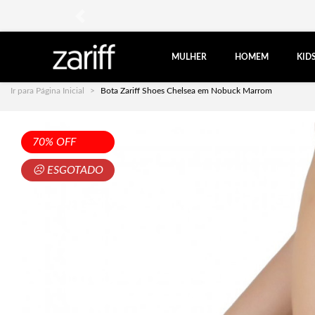
anterior
MULHER
HOMEM
KID
Ir para Página Inicial
Bota Zariff Shoes Chelsea em Nobuck Marrom
70% OFF
☹ ESGOTADO