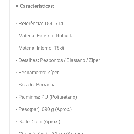
• Características:
-
Referência: 1841714
-
Material Externo: Nobuck
-
Material Interno: Têxtil
-
Detalhes: Pespontos / Elastano / Zíper
-
Fechamento: Zíper
-
Solado: Borracha
-
Palminha: PU (Poliuretano)
-
Peso(par): 690 g (Aprox.)
-
Salto: 5 cm (Aprox.)
-
Circunferência: 31 cm (Aprox.)