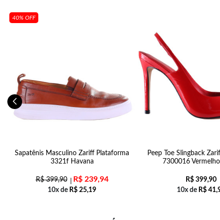
40% OFF
9
Sapatênis Masculino Zariff Plataforma
Peep Toe Slingback Zarif
3321f Havana
7300016 Vermelho 
R$
239,94
R$
399,90
R$
399,90
10x de
R$
25,19
10x de
R$
41,