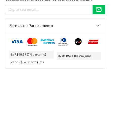
Formas de Parcelamento
R$
239,90
R$
71,99
R$
68,39
1x R$68,39
(5% desconto)
3x de R$24,00
sem juros
ou
3x de
R$
24,00
5% de desconto no PIX
2x de R$36,00
sem juros