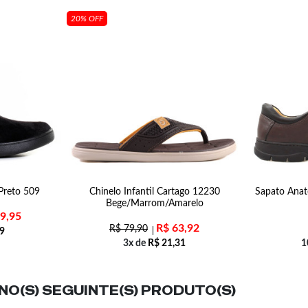
20% OFF
Preto 509
Chinelo Infantil Cartago 12230
Sapato Anat
Bege/Marrom/Amarelo
9,95
R$
63,92
R$
79,90
9
3x de
R$
21,31
1
O(S) SEGUINTE(S) PRODUTO(S)