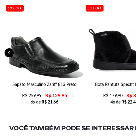
50% OFF
50% OFF
Sapato Masculino Zariff 813 Preto
Bota Pantufa Specht 
R$
129,95
R$
8
R$
259,99
R$
179,90
6x de
R$
21,66
4x de
R$
22,4
VOCÊ TAMBÉM PODE SE INTERESSAR N