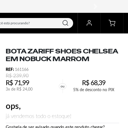
próximo
BOTA ZARIFF SHOES CHELSEA
EM NOBUCK MARROM
REF:
161166
R$
239,90
R$
71,99
R$
68,39
ou
3x de
R$
24,00
5% de desconto no PIX
ops,
já vendemos todo o estoque!
Gostaria de ser avisado quando este produto chegar?