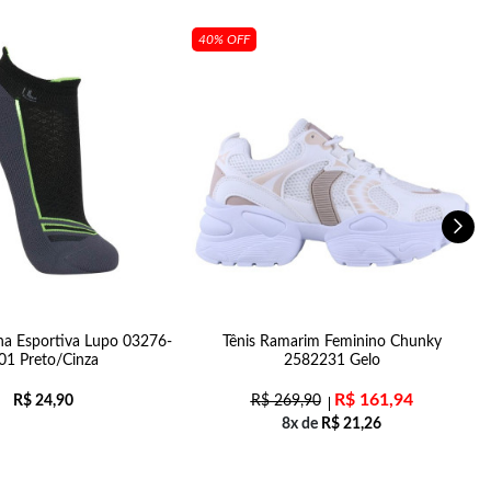
40% OFF
na Esportiva Lupo 03276-
Tênis Ramarim Feminino Chunky
01 Preto/Cinza
2582231 Gelo
R$
161,94
R$
24,90
R$
269,90
8x de
R$
21,26