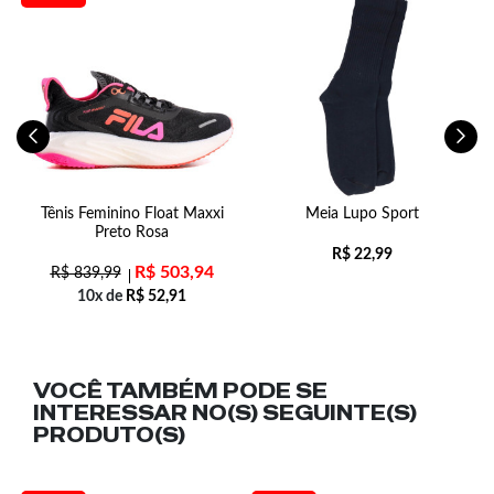
to
Tênis Feminino Float Maxxi
Meia Lupo Sport
Preto Rosa
R$
22,99
R$
503,94
R$
839,99
10x de
R$
52,91
VOCÊ TAMBÉM PODE SE
INTERESSAR NO(S) SEGUINTE(S)
PRODUTO(S)