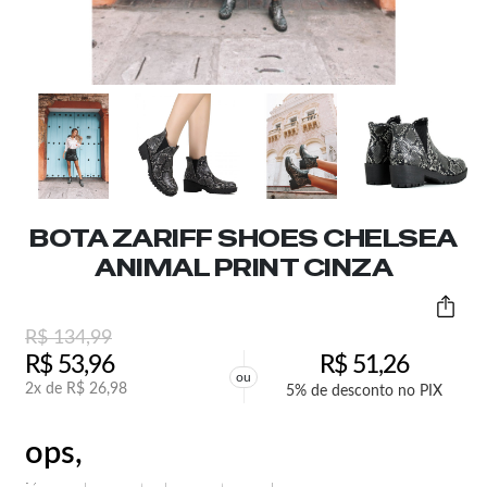
BOTA ZARIFF SHOES CHELSEA
ANIMAL PRINT CINZA
R$
134,99
R$
53,96
R$
51,26
ou
2x de
R$
26,98
5% de desconto no PIX
ops,