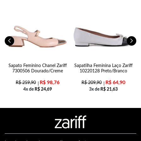
n
Sapato Feminino Chanel Zariff
Sapatilha Feminina Laço Zariff
7300506 Dourado/Creme
10220128 Preto/Branco
R$
98,76
R$
64,90
R$
259,90
R$
209,90
4x de
R$
24,69
3x de
R$
21,63