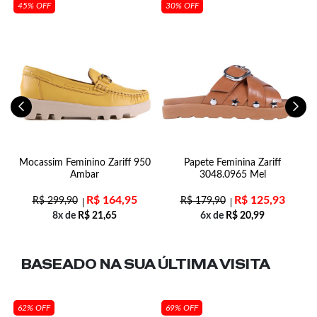
45% OFF
30% OFF
Mocassim Feminino Zariff 950
Papete Feminina Zariff
Ambar
3048.0965 Mel
R$
164,95
R$
125,93
R$
299,90
R$
179,90
8x de
R$
21,65
6x de
R$
20,99
BASEADO NA SUA
ÚLTIMA VISITA
62% OFF
69% OFF