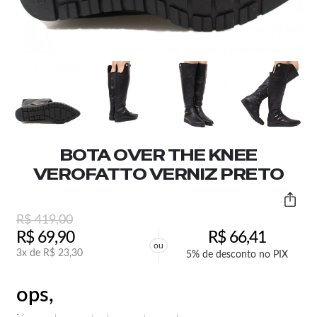
BOTA OVER THE KNEE
VEROFATTO VERNIZ PRETO
R$
419,00
R$
69,90
R$
66,41
ou
3x de
R$
23,30
5% de desconto no PIX
ops,