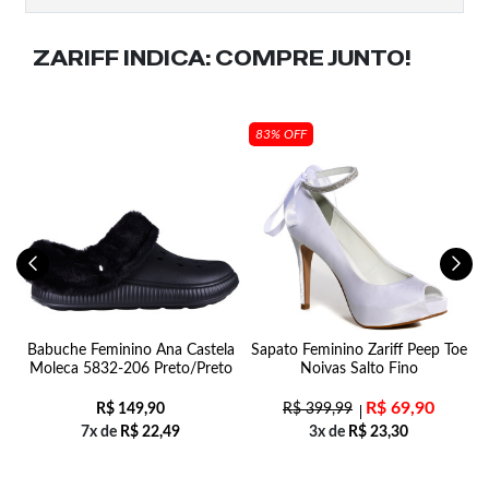
ZARIFF INDICA:
COMPRE JUNTO!
83% OFF
i
Babuche Feminino Ana Castela
Sapato Feminino Zariff Peep Toe
Moleca 5832-206 Preto/Preto
Noivas Salto Fino
R$
69,90
R$
149,90
R$
399,99
7x de
R$
22,49
3x de
R$
23,30