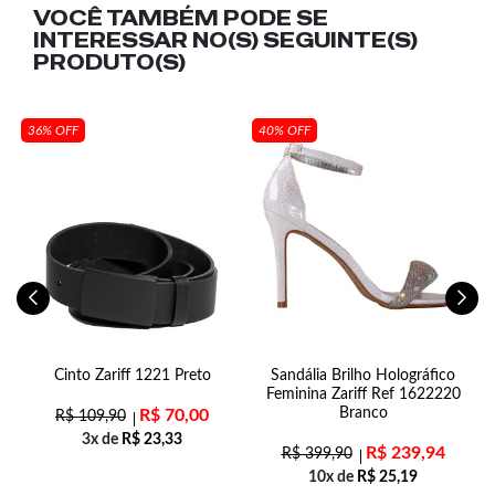
VOCÊ TAMBÉM PODE SE
INTERESSAR NO(S) SEGUINTE(S)
PRODUTO(S)
36% OFF
40% OFF
m
Cinto Zariff 1221 Preto
Sandália Brilho Holográfico
T
Feminina Zariff Ref 1622220
Branco
R$
70,00
R$
109,90
3x de
R$
23,33
R$
239,94
R$
399,90
10x de
R$
25,19