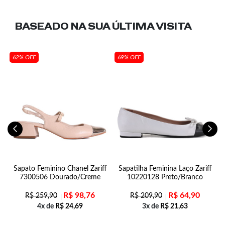
BASEADO NA SUA
ÚLTIMA VISITA
62% OFF
69% OFF
o
Sapato Feminino Chanel Zariff
Sapatilha Feminina Laço Zariff
7300506 Dourado/Creme
10220128 Preto/Branco
R$
98,76
R$
64,90
R$
259,90
R$
209,90
4x de
R$
24,69
3x de
R$
21,63