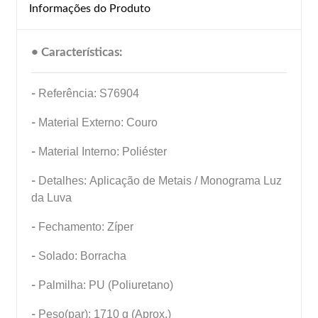
Informações do Produto
• Características:
-
Referência: S76904
-
Material Externo: Couro
-
Material Interno: Poliéster
-
Detalhes: Aplicação de Metais / Monograma Luz
da Luva
-
Fechamento: Zíper
-
Solado: Borracha
-
Palmilha: PU (Poliuretano)
-
Peso(par): 1710 g (Aprox.)