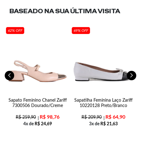
BASEADO NA SUA
ÚLTIMA VISITA
62% OFF
69% OFF
n
Sapato Feminino Chanel Zariff
Sapatilha Feminina Laço Zariff
7300506 Dourado/Creme
10220128 Preto/Branco
R$
98,76
R$
64,90
R$
259,90
R$
209,90
4x de
R$
24,69
3x de
R$
21,63