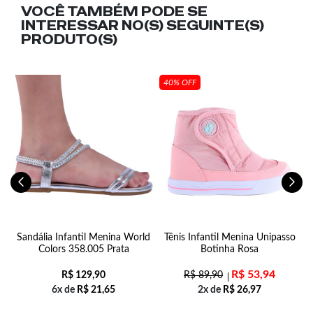
VOCÊ TAMBÉM PODE SE
INTERESSAR NO(S) SEGUINTE(S)
PRODUTO(S)
40% OFF
Sandália Infantil Menina World
Tênis Infantil Menina Unipasso
T
Colors 358.005 Prata
Botinha Rosa
R$
53,94
R$
129,90
R$
89,90
6x de
R$
21,65
2x de
R$
26,97