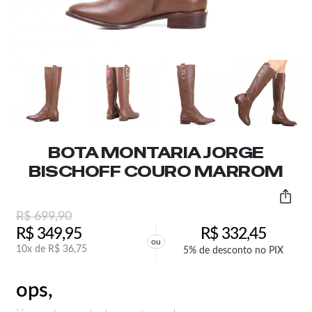
BOTA MONTARIA JORGE
BISCHOFF COURO MARROM
R$
699,90
R$
349,95
R$
332,45
ou
10x de
R$
36,75
5% de desconto no PIX
ops,