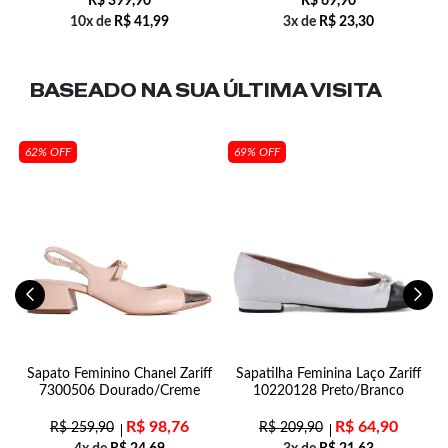
R$
399,90
R$
69,90
10x de
R$
41,99
3x de
R$
23,30
BASEADO NA SUA
ÚLTIMA VISITA
62% OFF
69% OFF
Sapato Feminino Chanel Zariff
Sapatilha Feminina Laço Zariff
7300506 Dourado/Creme
10220128 Preto/Branco
R$
98,76
R$
64,90
R$
259,90
R$
209,90