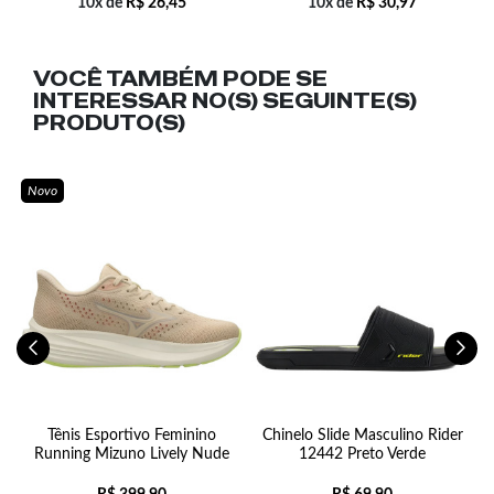
10x de
R$
26,45
10x de
R$
30,97
VOCÊ TAMBÉM PODE SE
INTERESSAR NO(S) SEGUINTE(S)
PRODUTO(S)
Novo
Tênis Esportivo Feminino
Chinelo Slide Masculino Rider
Running Mizuno Lively Nude
12442 Preto Verde