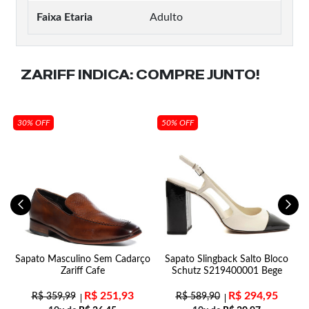
Faixa Etaria
Adulto
ZARIFF INDICA:
COMPRE JUNTO!
30% OFF
50% OFF
a
Sapato Masculino Sem Cadarço
Sapato Slingback Salto Bloco
Zariff Cafe
Schutz S219400001 Bege
R$
251,93
R$
294,95
R$
359,99
R$
589,90