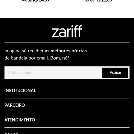
4x de
R$
24,69
3x de
R$
21,63
Imagina só receber
as melhores ofertas
de bandeja por email. Bom, né?
Assinar
INSTITUCIONAL
PARCEIRO
ATENDIMENTO