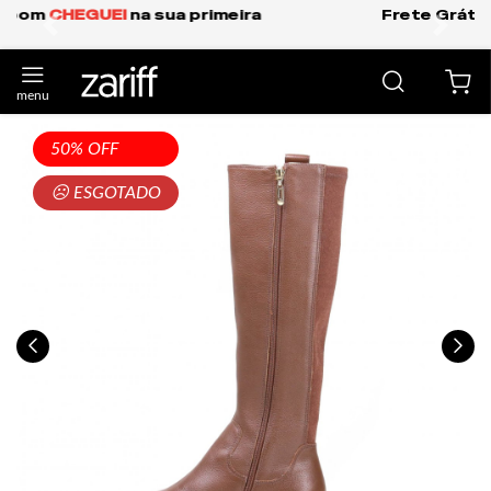
Frete Grátis Expresso para o Sul e São Paulo.
anterior
próxi
50% OFF
☹ ESGOTADO