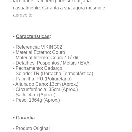
facilidade. Também pode ser calçada
casualmente. Garanta a sua agora mesmo e
aproveite!
•
Características
:
- Referência: VIKING02
- Material Externo: Couro
- Material Interno: Couro / Têxtil
- Detalhes: Pespontos / Metais / EVA
- Fechamento: Cadarço
- Solado: TR (Borracha Termoplástica)
- Palmilha: PU (Poliuretano)
- Altura do Cano: 13cm (Aprox.)
- Circunferência: 35cm (Aprox.)
- Salto: 4cm
(Aprox.)
- Peso: 1364g (Aprox.)
•
Garantia
:
- Produto Original