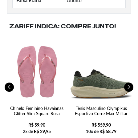
Faixa Etaria
Adulto
ZARIFF INDICA:
COMPRE JUNTO!
a
Chinelo Feminino Havaianas
Tênis Masculino Olympikus
Glitter Slim Square Rosa
Esportivo Corre Max Militar
R$
59,90
R$
559,90
2x de
R$
29,95
10x de
R$
58,79