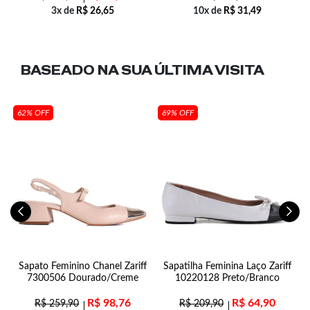
3x de
R$
26,65
10x de
R$
31,49
BASEADO NA SUA
ÚLTIMA VISITA
62% OFF
69% OFF
al
Sapato Feminino Chanel Zariff
Sapatilha Feminina Laço Zariff
7300506 Dourado/Creme
10220128 Preto/Branco
R$
98,76
R$
64,90
R$
259,90
R$
209,90