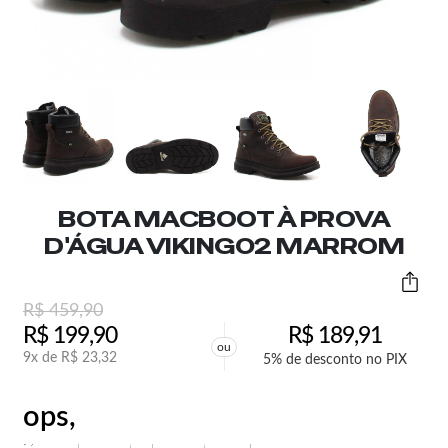
BOTA MACBOOT À PROVA
D'ÁGUA VIKING02 MARROM
R$
459,90
R$
199,90
R$
189,91
ou
9x de
R$
23,32
5% de desconto no PIX
ops,