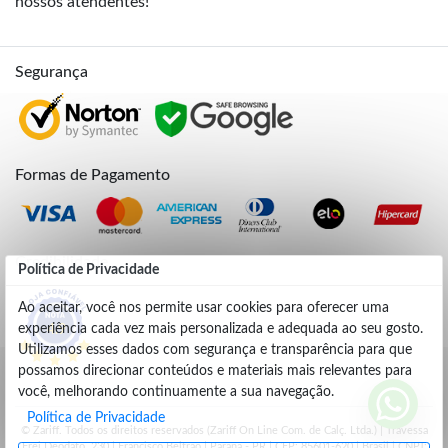
nossos atendentes!
Segurança
Formas de Pagamento
Credibilidade
Política de Privacidade
Ao aceitar, você nos permite usar cookies para oferecer uma
experiência cada vez mais personalizada e adequada ao seu gosto.
4.9
Utilizamos esses dados com segurança e transparência para que
possamos direcionar conteúdos e materiais mais relevantes para
você, melhorando continuamente a sua navegação.
Política de Privacidade
© Zariff. Todos os direitos reservados (Zariff On Line Com. de Calç. Ltda.) | Travessa
Frei Deodato, 230 | Francisco Beltrão | Parana - PR | CEP: 85601-620 | Brasil | CNPJ: