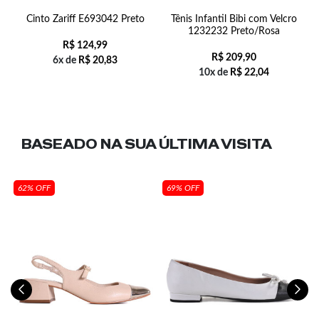
o
Cinto Zariff E693042 Preto
Tênis Infantil Bibi com Velcro
C
1232232 Preto/Rosa
R$
124,99
R$
209,90
6x de
R$
20,83
10x de
R$
22,04
BASEADO NA SUA
ÚLTIMA VISITA
62% OFF
69% OFF