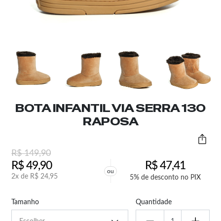
BOTA INFANTIL VIA SERRA 130
RAPOSA
R$
149,90
R$
49,90
R$
47,41
ou
2x de
R$
24,95
5% de desconto no PIX
Tamanho
Quantidade