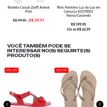
e
Rasteira Casual Zariff Animal
Tênis Feminino Luz da Lua em
Print
Camurça 81070003
Panna/Caramelo
R$
29,97
R$
99,90
R$
599,90
10x de
R$
62,99
VOCÊ TAMBÉM PODE SE
INTERESSAR NO(S) SEGUINTE(S)
PRODUTO(S)
45% OFF
50% OFF