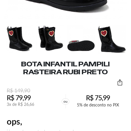
BOTA INFANTIL PAMPILI
RASTEIRA RUBI PRETO
R$
149,90
R$
79,99
R$
75,99
ou
3x de
R$
26,66
5% de desconto no PIX
ops,