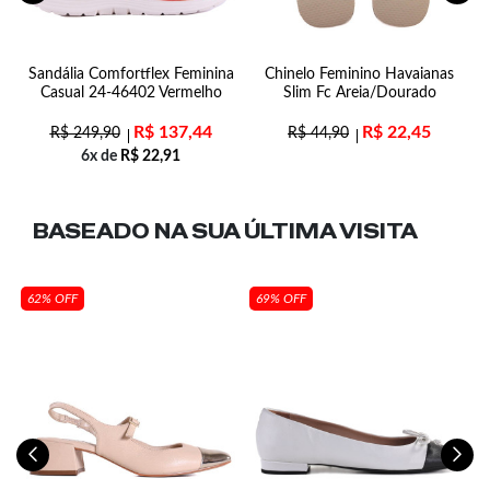
Sandália Comfortflex Feminina
Chinelo Feminino Havaianas
Casual 24-46402 Vermelho
Slim Fc Areia/Dourado
R$
137,44
R$
22,45
R$
249,90
R$
44,90
6x de
R$
22,91
BASEADO NA SUA
ÚLTIMA VISITA
62% OFF
69% OFF
0-