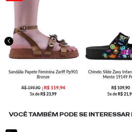
2
Sandália Papete Feminina Zariff Pp901
Chinelo Slide Zaxy Infan
Bronze
Mente 19149 P
R$
119,94
R$
199,90
R$
109,90
5x de
R$
23,99
5x de
R$
21,9
VOCÊ TAMBÉM PODE SE INTERESSAR N