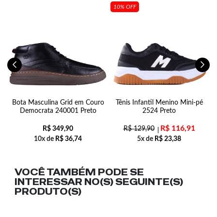
10% OFF
t
Bota Masculina Grid em Couro
Tênis Infantil Menino Mini-pé
M
Democrata 240001 Preto
2524 Preto
R$
116,91
R$
349,90
R$
129,90
10x de
R$
36,74
5x de
R$
23,38
VOCÊ TAMBÉM PODE SE
INTERESSAR NO(S) SEGUINTE(S)
PRODUTO(S)