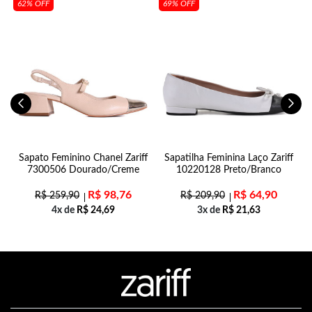
62% OFF
69% OFF
Sapato Feminino Chanel Zariff
Sapatilha Feminina Laço Zariff
7300506 Dourado/Creme
10220128 Preto/Branco
R$
98,76
R$
64,90
R$
259,90
R$
209,90
4x de
R$
24,69
3x de
R$
21,63