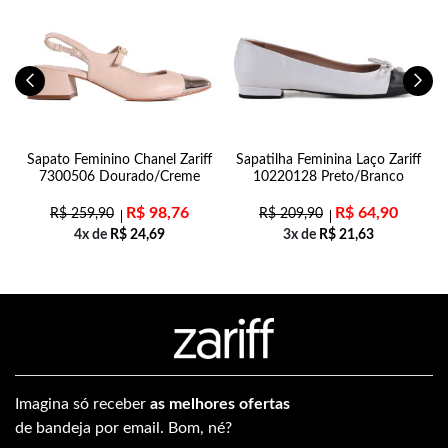
Sapato Feminino Chanel Zariff
Sapatilha Feminina Laço Zariff
7300506 Dourado/Creme
10220128 Preto/Branco
R$
98,76
R$
64,90
R$
259,90
R$
209,90
4x de
R$
24,69
3x de
R$
21,63
Imagina só receber
as melhores ofertas
de bandeja por email. Bom, né?