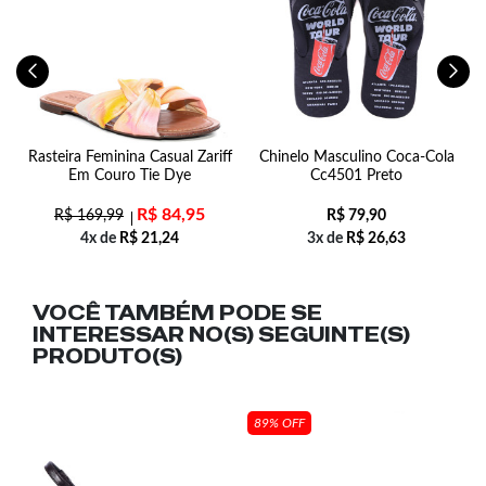
ld
Rasteira Feminina Casual Zariff
Chinelo Masculino Coca-Cola
P
Em Couro Tie Dye
Cc4501 Preto
R$
84,95
R$
169,99
R$
79,90
4x de
R$
21,24
3x de
R$
26,63
VOCÊ TAMBÉM PODE SE
INTERESSAR NO(S) SEGUINTE(S)
PRODUTO(S)
89% OFF