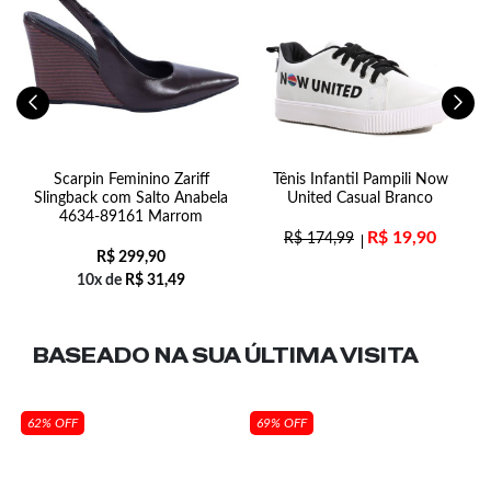
9
Scarpin Feminino Zariff
Tênis Infantil Pampili Now
Slingback com Salto Anabela
United Casual Branco
4634-89161 Marrom
R$
19,90
R$
174,99
R$
299,90
10x de
R$
31,49
BASEADO NA SUA
ÚLTIMA VISITA
62% OFF
69% OFF
e