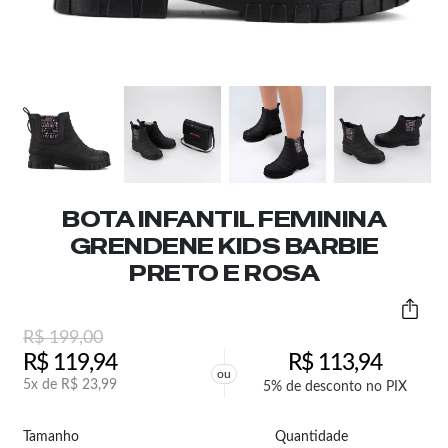
BOTA INFANTIL FEMININA
GRENDENE KIDS BARBIE
PRETO E ROSA
R$
199,00
R$
119,94
R$
113,94
ou
5x de
R$
23,99
5% de desconto no PIX
Tamanho
Quantidade