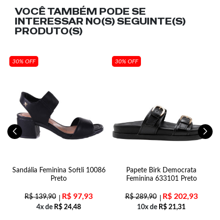
VOCÊ TAMBÉM PODE SE
INTERESSAR NO(S) SEGUINTE(S)
PRODUTO(S)
30% OFF
30% OFF
Sandália Feminina Softli 10086
Papete Birk Democrata
Preto
Feminina 633101 Preto
R$
97,93
R$
202,93
R$
139,90
R$
289,90
4x de
R$
24,48
10x de
R$
21,31