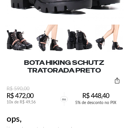
BOTA HIKING SCHUTZ
TRATORADA PRETO
R$
590,00
R$
472,00
R$
448,40
ou
10x de
R$
49,56
5% de desconto no PIX
ops,