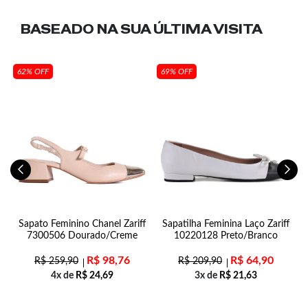
BASEADO NA SUA
ÚLTIMA VISITA
62% OFF
69% OFF
n
Sapato Feminino Chanel Zariff
Sapatilha Feminina Laço Zariff
7300506 Dourado/Creme
10220128 Preto/Branco
R$
98,76
R$
64,90
R$
259,90
R$
209,90
4x de
R$
24,69
3x de
R$
21,63