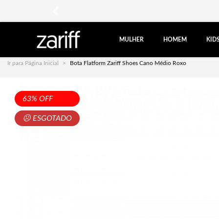
anterior
MULHER
HOMEM
KID
Ir para Página Inicial
Bota Flatform Zariff Shoes Cano Médio Roxo
63% OFF
☹ ESGOTADO