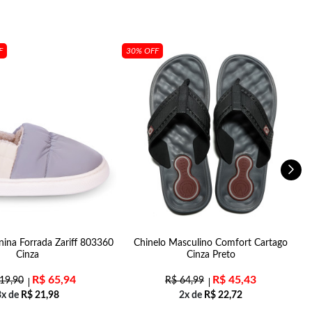
F
30% OFF
nina Forrada Zariff 803360
Chinelo Masculino Comfort Cartago
Cinza
Cinza Preto
R$
65,94
R$
45,43
19,90
R$
64,99
3x de
R$
21,98
2x de
R$
22,72