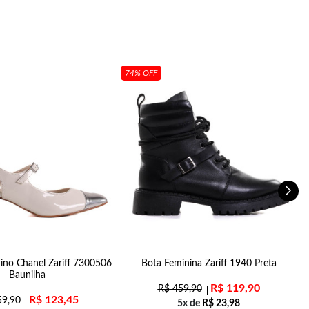
74% OFF
ino Chanel Zariff 7300506
Bota Feminina Zariff 1940 Preta
S
Baunilha
R$
119,90
R$
459,90
R$
123,45
9,90
5x de
R$
23,98