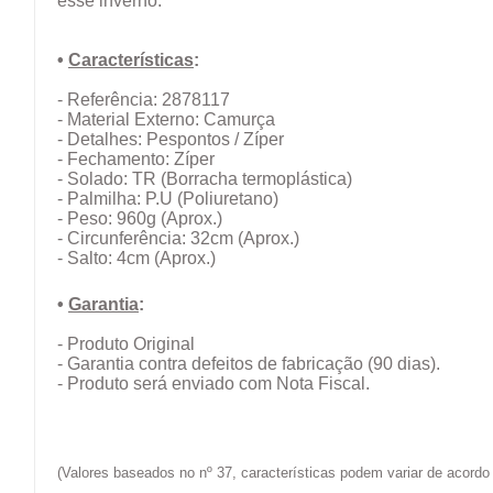
esse inverno.
•
Características
:
- Referência: 2878117
- Material Externo: Camurça
- Detalhes: Pespontos / Zíper
- Fechamento: Zíper
- Solado: TR (Borracha termoplástica)
- Palmilha: P.U (Poliuretano)
- Peso: 960g (Aprox.)
- Circunferência: 32cm
(Aprox.)
- Salto: 4cm (Aprox.)
•
Garantia
:
- Produto Original
- Garantia contra defeitos de fabricação (90 dias).
- Produto será enviado com Nota Fiscal.
(Valores baseados no nº 37, características podem variar de acor