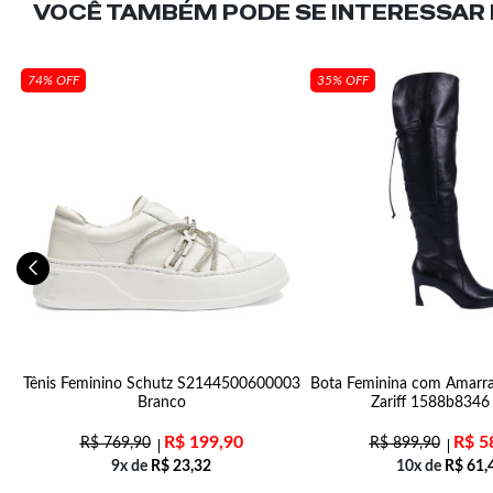
VOCÊ TAMBÉM PODE SE INTERESSAR N
74% OFF
35% OFF
Tênis Feminino Schutz S2144500600003
Bota Feminina com Amarr
Branco
Zariff 1588b8346
R$
199,90
R$
5
R$
769,90
R$
899,90
9x de
R$
23,32
10x de
R$
61,