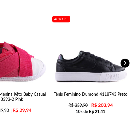
40% OFF
Menina Kéto Baby Casual
Tênis Feminino Dumond 4118743 Preto
3393-2 Pink
R$
203,94
R$
339,90
R$
29,94
9,90
10x de
R$
21,41