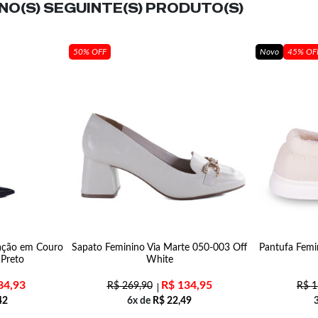
O(S) SEGUINTE(S) PRODUTO(S)
50% OFF
Novo
45% OF
ação em Couro
Sapato Feminino Via Marte 050-003 Off
Pantufa Femi
 Preto
White
84,93
R$
134,95
R$
269,90
R$
1
42
6x de
R$
22,49