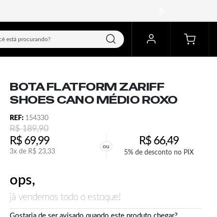
próximo
BOTA FLATFORM ZARIFF
SHOES CANO MÉDIO ROXO
REF:
154330
R$
189,90
R$
69,99
R$
66,49
ou
3x de
R$
23,33
5% de desconto no PIX
ops,
já vendemos todo o estoque!
Gostaria de ser avisado quando este produto chegar?