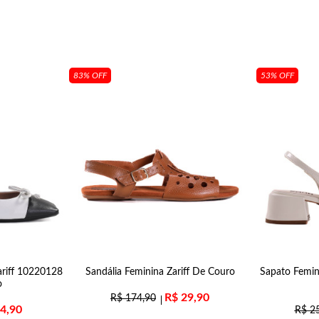
83% OFF
53% OFF
ariff 10220128
Sandália Feminina Zariff De Couro
Sapato Femin
o
R$
29,90
R$
174,90
4,90
R$
25