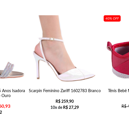
40% OFF
5 Anos Isadora
Scarpin Feminino Zariff 1602783 Branco
Tênis Bebê 
e Ouro
R$
259,90
60,93
R$
4
10x de
R$
27,29
2