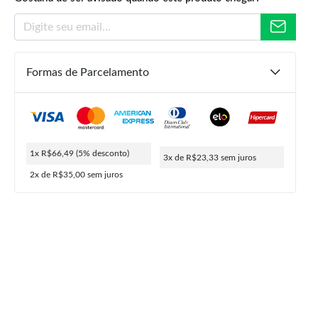
Formas de Parcelamento
R$
189,90
R$
69,99
R$
66,49
ou
3x de
R$
23,33
5% de desconto no PIX
1x R$66,49
(5% desconto)
3x de R$23,33
sem juros
2x de R$35,00
sem juros