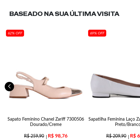
BASEADO NA SUA
ÚLTIMA VISITA
62% OFF
69% OFF
2
Sapato Feminino Chanel Zariff 7300506
Sapatilha Feminina Laço Z
Dourado/Creme
Preto/Branc
R$
98,76
R$
6
R$
259,90
R$
209,90