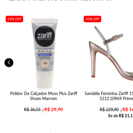
18% OFF
30% OFF
Polidor De Calçados Muss Plus Zariff
Sandália Feminina Zariff 1
Shoes Marrom
5212.10969 Prim
R$
29,90
R$
1
R$
36,55
R$
229,90
8x de
R$
21,1