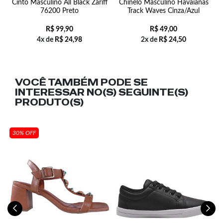
Cinto Masculino All Black Zariff
Chinelo Masculino Havaianas
76200 Preto
Track Waves Cinza/Azul
R$
99,90
R$
49,00
4x de
R$
24,98
2x de
R$
24,50
VOCÊ TAMBÉM PODE SE
INTERESSAR NO(S) SEGUINTE(S)
PRODUTO(S)
30% OFF