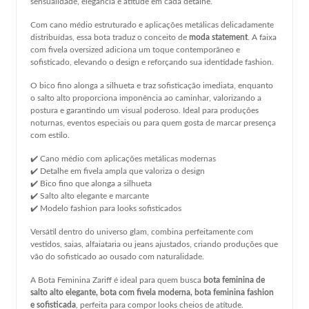
sensualidade, elegância e atitude em cada detalhe.
Com cano médio estruturado e aplicações metálicas delicadamente
distribuídas, essa bota traduz o conceito de
moda statement
. A faixa
com fivela oversized adiciona um toque contemporâneo e
sofisticado, elevando o design e reforçando sua identidade fashion.
O bico fino alonga a silhueta e traz sofisticação imediata, enquanto
o salto alto proporciona imponência ao caminhar, valorizando a
postura e garantindo um visual poderoso. Ideal para produções
noturnas, eventos especiais ou para quem gosta de marcar presença
com estilo.
✔️ Cano médio com aplicações metálicas modernas
✔️ Detalhe em fivela ampla que valoriza o design
✔️ Bico fino que alonga a silhueta
✔️ Salto alto elegante e marcante
✔️ Modelo fashion para looks sofisticados
Versátil dentro do universo glam, combina perfeitamente com
vestidos, saias, alfaiataria ou jeans ajustados, criando produções que
vão do sofisticado ao ousado com naturalidade.
A Bota Feminina Zariff é ideal para quem busca
bota feminina de
salto alto elegante, bota com fivela moderna, bota feminina fashion
e sofisticada
, perfeita para compor looks cheios de atitude.