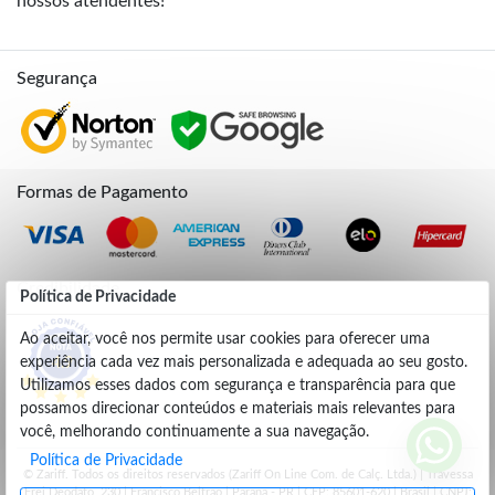
nossos atendentes!
Segurança
Formas de Pagamento
Credibilidade
Política de Privacidade
Ao aceitar, você nos permite usar cookies para oferecer uma
experiência cada vez mais personalizada e adequada ao seu gosto.
4.9
Utilizamos esses dados com segurança e transparência para que
possamos direcionar conteúdos e materiais mais relevantes para
você, melhorando continuamente a sua navegação.
Política de Privacidade
© Zariff. Todos os direitos reservados (Zariff On Line Com. de Calç. Ltda.) | Travessa
Frei Deodato, 230 | Francisco Beltrão | Parana - PR | CEP: 85601-620 | Brasil | CNPJ: