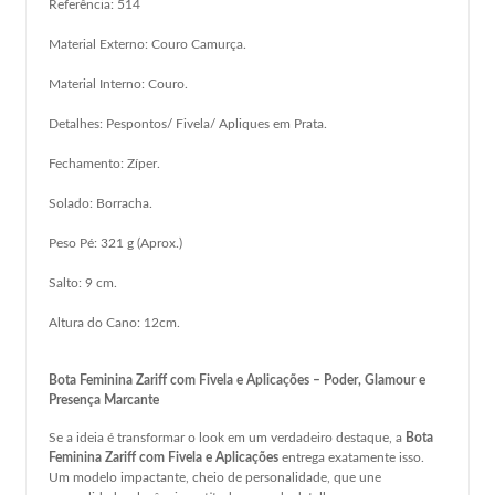
Referência: 514
Material Externo: Couro Camurça.
Material Interno: Couro.
Detalhes: Pespontos/ Fivela/ Apliques em Prata.
Fechamento: Zíper.
Solado: Borracha.
Peso Pé: 321 g (Aprox.)
Salto: 9 cm.
Altura do Cano: 12cm.
Bota Feminina Zariff com Fivela e Aplicações – Poder, Glamour e
Presença Marcante
Se a ideia é transformar o look em um verdadeiro destaque, a
Bota
Feminina Zariff com Fivela e Aplicações
entrega exatamente isso.
Um modelo impactante, cheio de personalidade, que une