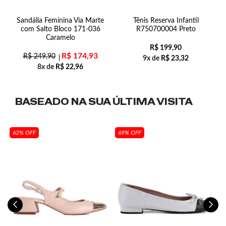
Sandália Feminina Via Marte
Tênis Reserva Infantil
S
com Salto Bloco 171-036
R750700004 Preto
Caramelo
R$
199,90
R$
174,93
R$
249,90
9x de
R$
23,32
8x de
R$
22,96
BASEADO NA SUA
ÚLTIMA VISITA
62% OFF
69% OFF