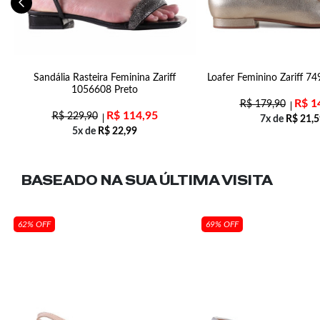
m
Sandália Rasteira Feminina Zariff
Loafer Feminino Zariff 74
1056608 Preto
R$
1
R$
179,90
R$
114,95
R$
229,90
7x de
R$
21,5
5x de
R$
22,99
BASEADO NA SUA
ÚLTIMA VISITA
62% OFF
69% OFF