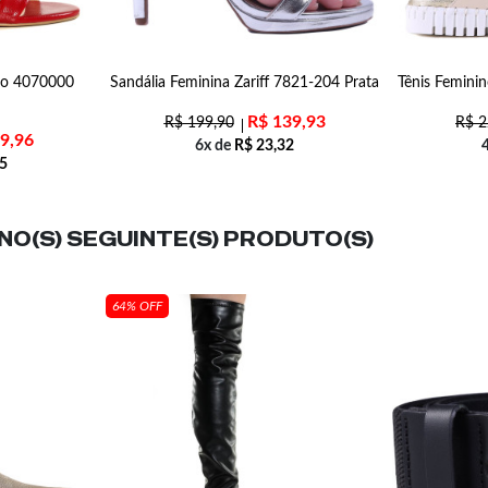
ino 4070000
Sandália Feminina Zariff 7821-204 Prata
Tênis Femini
R$
139,93
R$
199,90
R$
2
9,96
6x de
R$
23,32
5
O(S) SEGUINTE(S) PRODUTO(S)
64% OFF