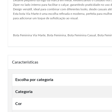
Detalhe pequeno da logo da marca em metal, evidenciando o cuidado nos
Zíper no lado interno para facilitar o calçar, garantindo praticidade no uso d
Design versátil, ideal para combinar com diferentes looks, desde casuais até
Esta bota Via Marte é uma escolha refinada e moderna, perfeita para mulh
para adicionar um toque de sofisticação ao visual.
Bota Feminina Via Marte, Bota Feminina, Bota Feminina Casual, Bota Femi
Características
Escolha por categoria
Categoria
Cor