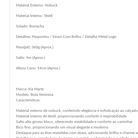
Material Externo: Nobuck
Material Interno: Têxtil
Solado: Borracha
Detalhes: Pespontos / Strass Com Brilho / Detalhe Metal Logo
Peso(pé): 360g (Aprox.)
Salto: 9m (Aprox.)
Altura Cano: 14cm (Aprox.)
Marca: Via Marte
Modelo: Bota feminina
Características:
Material externo de nobuck, conferindo elegância e sofisticação ao calçado
Material interno de têxtil, proporcionando conforto e respirabilidade
Salto alto grosso bloco, oferecendo estabilidade e conforto ao caminhar
Bico fino, proporcionando um visual elegante e moderno
Destaque para as tiras revestidas com strass, adicionando brilho e charme 