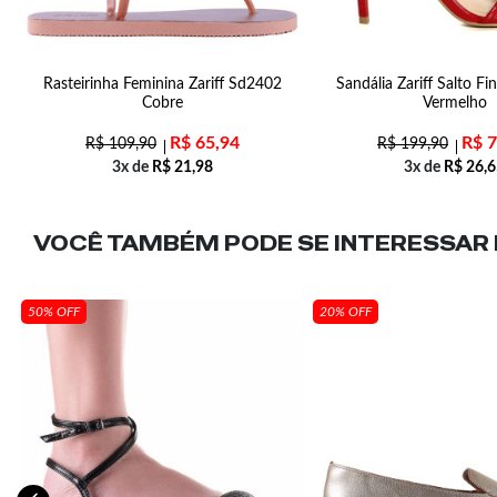
Rasteirinha Feminina Zariff Sd2402
Sandália Zariff Salto F
Cobre
Vermelho
R$
65,94
R$
7
R$
109,90
R$
199,90
3x de
R$
21,98
3x de
R$
26,6
VOCÊ TAMBÉM PODE SE INTERESSAR N
50% OFF
20% OFF