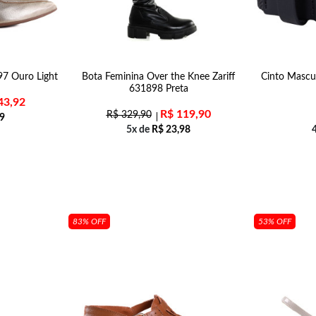
97 Ouro Light
Bota Feminina Over the Knee Zariff
Cinto Mascul
631898 Preta
43,92
R$
119,90
R$
329,90
9
5x de
R$
23,98
83% OFF
53% OFF