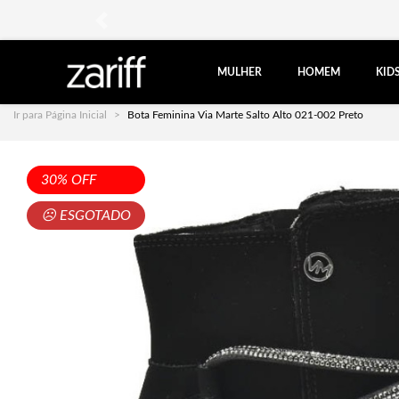
anterior
MULHER
HOMEM
KID
Ir para Página Inicial
Bota Feminina Via Marte Salto Alto 021-002 Preto
30% OFF
☹ ESGOTADO