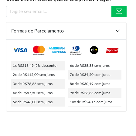
Formas de Parcelamento
R$
329,90
R$
229,99
R$
218,49
ou
10x de
R$
24,15
5% de desconto no PIX
1x R$218,49
(5% desconto)
6x de R$38,33
sem juros
2x de R$115,00
sem juros
7x de R$34,50
com juros
3x de R$76,66
sem juros
8x de R$30,19
com juros
4x de R$57,50
sem juros
9x de R$26,83
com juros
5x de R$46,00
sem juros
10x de R$24,15
com juros