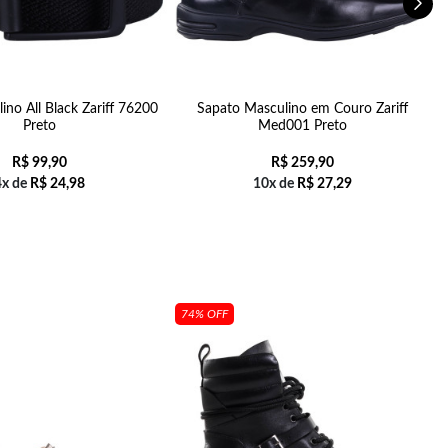
ino All Black Zariff 76200
Sapato Masculino em Couro Zariff
Preto
Med001 Preto
R$
99,90
R$
259,90
4x de
R$
24,98
10x de
R$
27,29
74% OFF