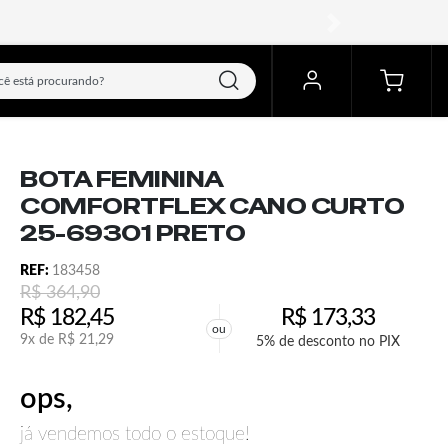
próximo
BOTA FEMININA
COMFORTFLEX CANO CURTO
25-69301 PRETO
REF:
183458
R$
364,90
R$
182,45
R$
173,33
ou
9x de
R$
21,29
5% de desconto no PIX
ops,
já vendemos todo o estoque!