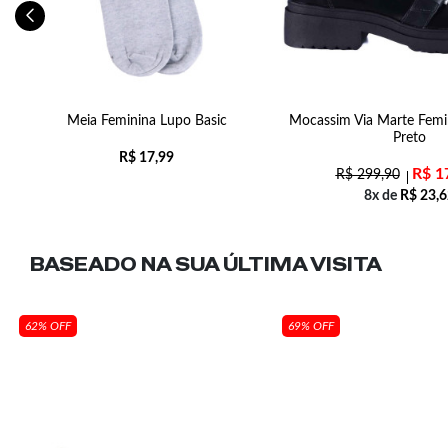
m
Meia Feminina Lupo Basic
Mocassim Via Marte Femi
Preto
R$
17,99
R$
1
R$
299,90
8x de
R$
23,6
BASEADO NA SUA
ÚLTIMA VISITA
62% OFF
69% OFF