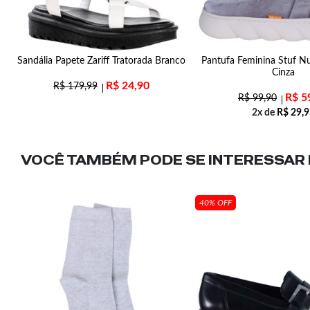
Sandália Papete Zariff Tratorada Branco
Pantufa Feminina Stuf 
Cinza
R$
24,90
R$
179,99
R$
5
R$
99,90
2x de
R$
29,9
VOCÊ TAMBÉM PODE SE INTERESSAR N
40% OFF