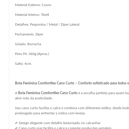
Material Externo: Couro
Material Interno: Têxtil
Detalhes: Pespontos / Metal / Zíper Lateral
Fechamento: Zíper
Solado: Borracha
Peso Pé: 360g (Aprox.)
Salto: 4cm.
Bota Feminina Comfortflex Cano Curto – Conforto sofisticado para todos
A
Bota Feminina Comfortflex Cano Curto
é a escolha perfeita para quem bu
abrir mão da praticidade.
Seu cano curto facilita o calce e combina com diferentes estilos, desde lo
prolongado para enfrentar a rotina com leveza.
✔ Design elegante com detalhe texturizado no calcanhar
✔ Cano curto que facilita o calce e compõe produções versáteis