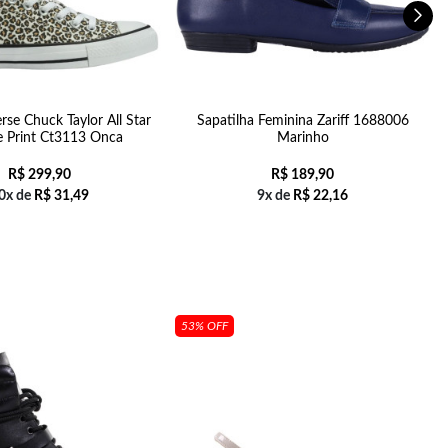
rse Chuck Taylor All Star
Sapatilha Feminina Zariff 1688006
e Print Ct3113 Onca
Marinho
R$
299,90
R$
189,90
0x de
R$
31,49
9x de
R$
22,16
53% OFF