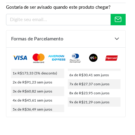
Gostaria de ser avisado quando este produto chegar?
Formas de Parcelamento
R$
364,90
R$
182,45
R$
173,33
1x R$173,33
(5% desconto)
6x de R$30,41
sem juros
ou
9x de
R$
21,29
5% de desconto no PIX
2x de R$91,23
sem juros
7x de R$27,37
com juros
3x de R$60,82
sem juros
8x de R$23,95
com juros
4x de R$45,61
sem juros
9x de R$21,29
com juros
5x de R$36,49
sem juros