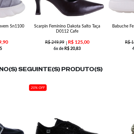
Nuvem Sn1100
Scarpin Feminino Dakota Salto Taça
Babuche Fe
D0112 Cafe
9,90
R$
125,00
R$
249,99
R$
1
5
6x de
R$
20,83
O(S) SEGUINTE(S) PRODUTO(S)
20% OFF