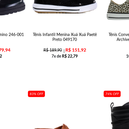
nino 246-001
Tênis Infantil Menina Xuá Xuá Paetê
Tênis Conve
Preto 049170
Archiv
79,94
R$
151,92
R$
189,90
2
7x de
R$
22,79
1
83% OFF
74% OFF