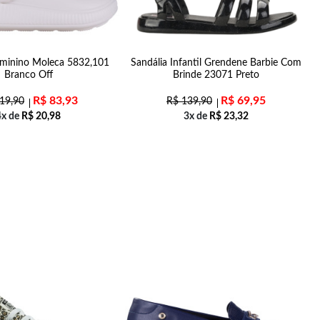
minino Moleca 5832,101
Sandália Infantil Grendene Barbie Com
Branco Off
Brinde 23071 Preto
R$
83,93
R$
69,95
19,90
R$
139,90
4x de
R$
20,98
3x de
R$
23,32