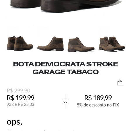
BOTA DEMOCRATA STROKE
GARAGE TABACO
R$
299,90
R$
199,99
R$
189,99
ou
9x de
R$
23,33
5% de desconto no PIX
ops,