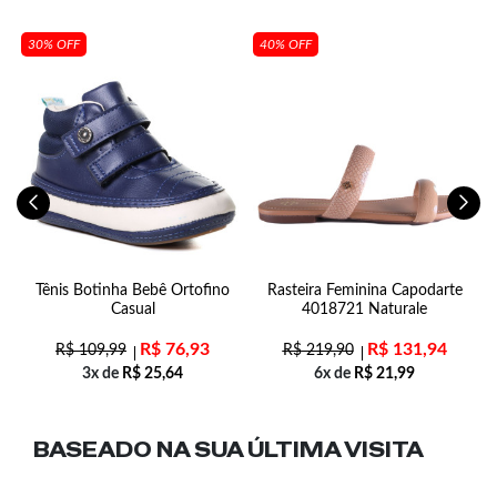
30% OFF
40% OFF
Tênis Botinha Bebê Ortofino
Rasteira Feminina Capodarte
Casual
4018721 Naturale
R$
76,93
R$
131,94
R$
109,99
R$
219,90
3x de
R$
25,64
6x de
R$
21,99
BASEADO NA SUA
ÚLTIMA VISITA