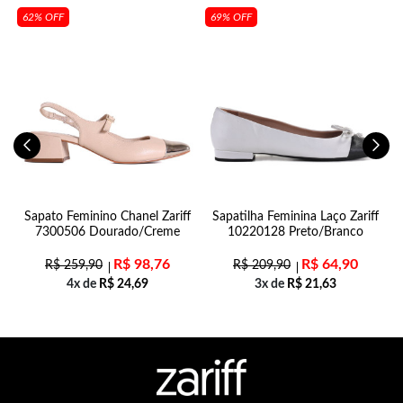
62% OFF
69% OFF
Sapato Feminino Chanel Zariff
Sapatilha Feminina Laço Zariff
7300506 Dourado/Creme
10220128 Preto/Branco
R$
98,76
R$
64,90
R$
259,90
R$
209,90
4x de
R$
24,69
3x de
R$
21,63