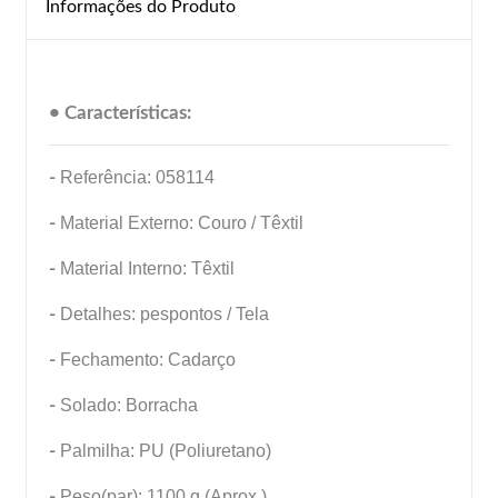
Informações do Produto
• Características:
-
Referência: 058114
-
Material Externo: Couro / Têxtil
-
Material Interno: Têxtil
-
Detalhes: pespontos / Tela
-
Fechamento: Cadarço
-
Solado: Borracha
-
Palmilha: PU (Poliuretano)
-
Peso(par): 1100 g (Aprox.)