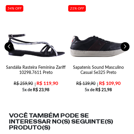
54% OFF
21% OFF
ex
Sandália Rasteira Feminina Zariff
Sapatenis Sound Masculino
10298.7611 Preto
Casual Se325 Preto
R$
119,90
R$
109,90
R$
259,90
R$
139,90
5x de
R$
23,98
5x de
R$
21,98
VOCÊ TAMBÉM PODE SE
INTERESSAR NO(S) SEGUINTE(S)
PRODUTO(S)