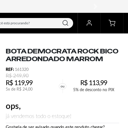
próximo
BOTA DEMOCRATA ROCK BICO
ARREDONDADO MARROM
REF:
161320
R$
249,90
R$
119,99
R$
113,99
ou
5x de
R$
24,00
5% de desconto no PIX
ops,
já vendemos todo o estoque!
Gostaria de ser avisado quando este produto chegar?