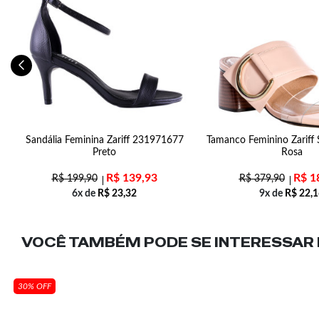
2
Sandália Feminina Zariff 231971677
Tamanco Feminino Zariff 
Preto
Rosa
R$
139,93
R$
1
R$
199,90
R$
379,90
6x de
R$
23,32
9x de
R$
22,1
VOCÊ TAMBÉM PODE SE INTERESSAR N
30% OFF