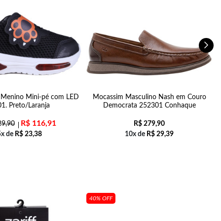
il Menino Mini-pé com LED
Mocassim Masculino Nash em Couro
1. Preto/Laranja
Democrata 252301 Conhaque
R$
116,91
9,90
R$
279,90
5x de
R$
23,38
10x de
R$
29,39
40% OFF