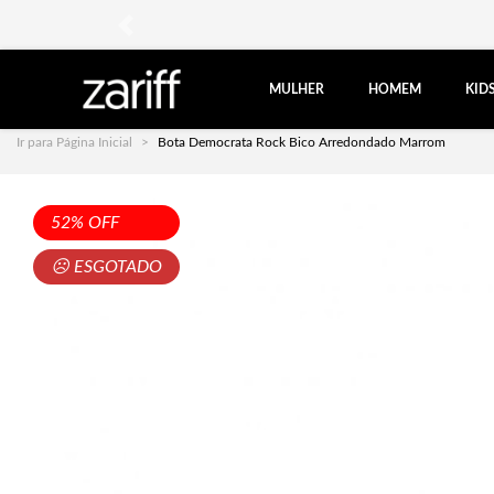
anterior
MULHER
HOMEM
KID
Ir para Página Inicial
Bota Democrata Rock Bico Arredondado Marrom
52% OFF
☹ ESGOTADO