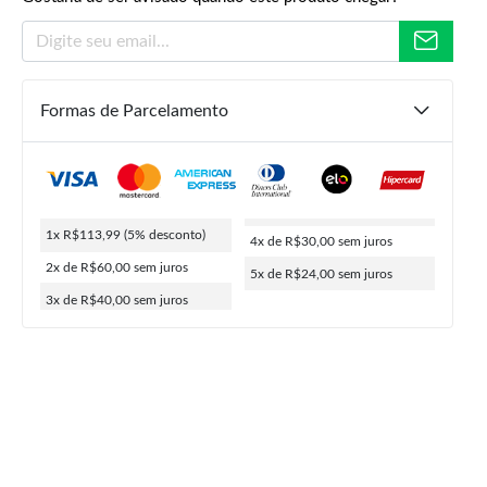
Formas de Parcelamento
R$
249,90
R$
119,99
R$
113,99
1x R$113,99
(5% desconto)
4x de R$30,00
sem juros
ou
5x de
R$
24,00
5% de desconto no PIX
2x de R$60,00
sem juros
5x de R$24,00
sem juros
3x de R$40,00
sem juros