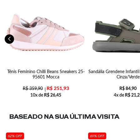
Tênis Feminino Chilli Beans Sneakers 25-
Sandália Grendene Infantil
95601 Mocca
Cinza/Verde
R$
251,93
R$
359,90
R$
84,90
10x de
R$
26,45
4x de
R$
21,2
BASEADO NA SUA
ÚLTIMA VISITA
62% OFF
69% OFF