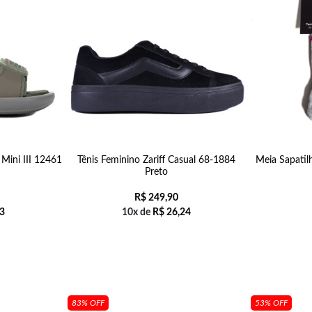
 Mini III 12461
Tênis Feminino Zariff Casual 68-1884
Meia Sapatil
Preto
R$
249,90
3
10x de
R$
26,24
83% OFF
53% OFF