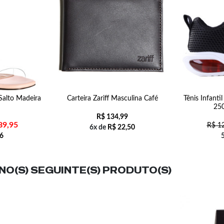
Salto Madeira
Carteira Zariff Masculina Café
Tênis Infant
250
R$
134,99
89,95
R$
12
6x de
R$
22,50
6
O(S) SEGUINTE(S) PRODUTO(S)