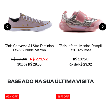
Tênis Converse All Star Feminino
Tênis Infantil Menina Pampili
z
Ct2662 Nude Marron
720.025 Rosa
R$
271,92
R$
339,90
R$
139,90
10x de
R$
28,55
6x de
R$
23,32
BASEADO NA SUA
ÚLTIMA VISITA
62% OFF
69% OFF
al