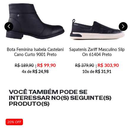
a
Bota Feminina Isabela Castelani
Sapatenis Zariff Masculino Slip
Cano Curto 9001 Preto
On 61404 Preto
R$
99,90
R$
303,90
R$
189,90
R$
379,90
4x de
R$
24,98
10x de
R$
31,91
VOCÊ TAMBÉM PODE SE
INTERESSAR NO(S) SEGUINTE(S)
PRODUTO(S)
20% OFF