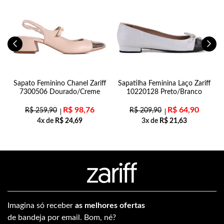
Sapato Feminino Chanel Zariff
Sapatilha Feminina Laço Zariff
7300506 Dourado/Creme
10220128 Preto/Branco
R$
98,76
R$
64,90
R$
259,90
R$
209,90
4x de
R$
24,69
3x de
R$
21,63
Imagina só receber
as melhores ofertas
de bandeja por email. Bom, né?