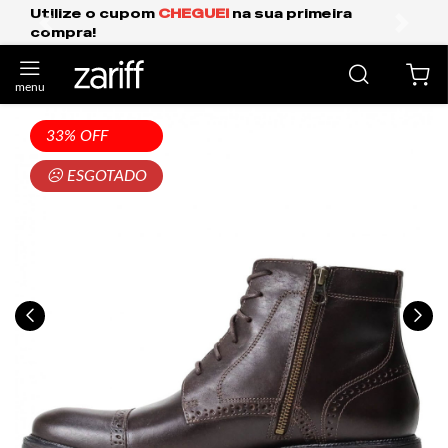
Frete Grátis Expresso para o Sul e São Paul
anterior
próxi
33% OFF
☹ ESGOTADO