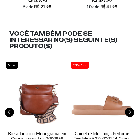
R$
109,90
R$
399,90
5x de
R$
21,98
10x de
R$
41,99
VOCÊ TAMBÉM PODE SE
INTERESSAR NO(S) SEGUINTE(S)
PRODUTO(S)
Novo
30% OFF
Bolsa Tiracolo Monograma em
Chinelo Slide Lança Perfume
S