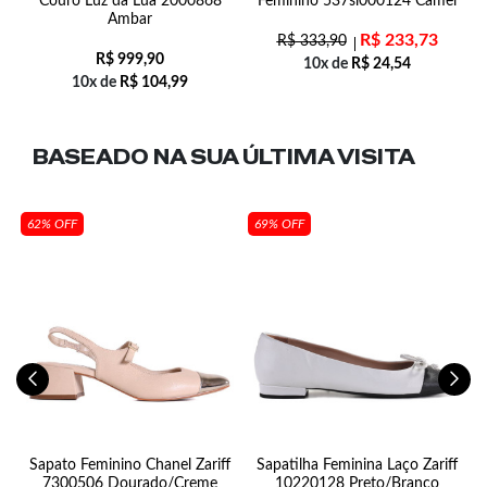
Couro Luz da Lua 2000868
Feminino 537sl000124 Camel
Ambar
R$
233,73
R$
333,90
R$
999,90
10x de
R$
24,54
10x de
R$
104,99
BASEADO NA SUA
ÚLTIMA VISITA
62% OFF
69% OFF
Sapato Feminino Chanel Zariff
Sapatilha Feminina Laço Zariff
7300506 Dourado/Creme
10220128 Preto/Branco