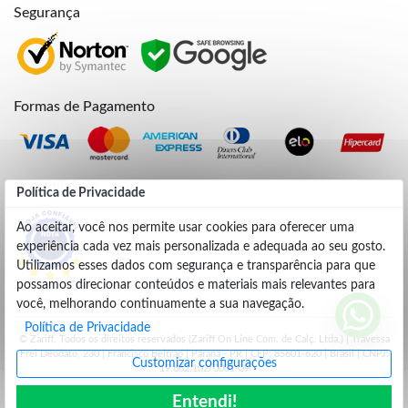
Segurança
Formas de Pagamento
Credibilidade
Política de Privacidade
Ao aceitar, você nos permite usar cookies para oferecer uma
experiência cada vez mais personalizada e adequada ao seu gosto.
4.9
Utilizamos esses dados com segurança e transparência para que
possamos direcionar conteúdos e materiais mais relevantes para
você, melhorando continuamente a sua navegação.
Política de Privacidade
© Zariff. Todos os direitos reservados (Zariff On Line Com. de Calç. Ltda.) | Travessa
Frei Deodato, 230 | Francisco Beltrão | Parana - PR | CEP: 85601-620 | Brasil | CNPJ:
Customizar configurações
19.662.102/0001-09
Entendi!