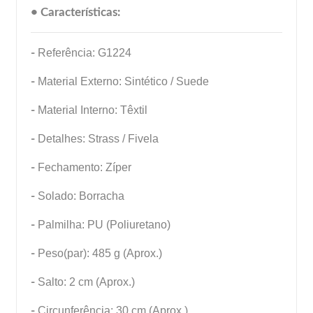
• Características:
-
Referência: G1224
-
Material Externo: Sintético / Suede
-
Material Interno: Têxtil
-
Detalhes: Strass / Fivela
-
Fechamento: Zíper
-
Solado: Borracha
-
Palmilha: PU (Poliuretano)
-
Peso(par): 485 g (Aprox.)
-
Salto: 2 cm (Aprox.)
-
Circunferência: 30 cm (Aprox.)