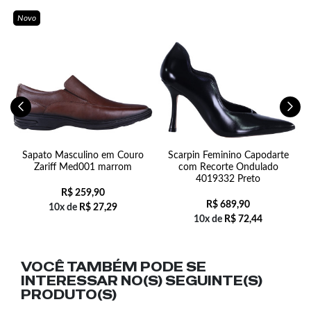
Novo
o
Sapato Masculino em Couro
Scarpin Feminino Capodarte
Zariff Med001 marrom
com Recorte Ondulado
4019332 Preto
R$
259,90
R$
689,90
10x de
R$
27,29
10x de
R$
72,44
VOCÊ TAMBÉM PODE SE
INTERESSAR NO(S) SEGUINTE(S)
PRODUTO(S)