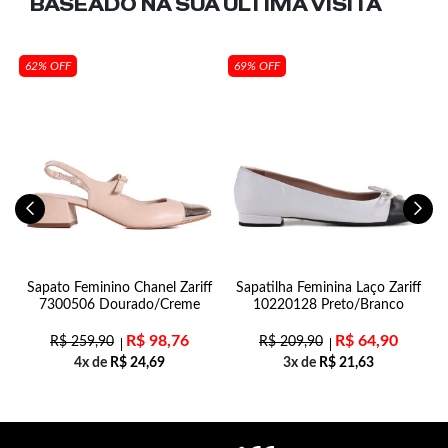
BASEADO NA SUA
ÚLTIMA VISITA
62% OFF
69% OFF
Sapato Feminino Chanel Zariff
Sapatilha Feminina Laço Zariff
7300506 Dourado/Creme
10220128 Preto/Branco
R$
98,76
R$
64,90
R$
259,90
R$
209,90
4x de
R$
24,69
3x de
R$
21,63