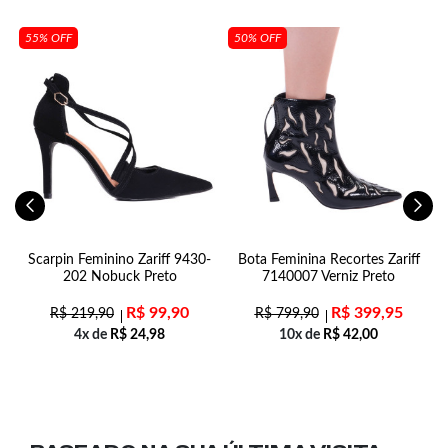
55% OFF
50% OFF
el
Scarpin Feminino Zariff 9430-
Bota Feminina Recortes Zariff
h
202 Nobuck Preto
7140007 Verniz Preto
R$
99,90
R$
399,95
R$
219,90
R$
799,90
4x de
R$
24,98
10x de
R$
42,00