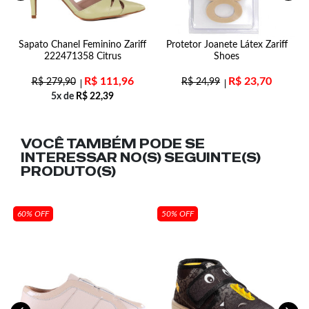
K
Sapato Chanel Feminino Zariff
Protetor Joanete Látex Zariff
S
222471358 Citrus
Shoes
R$
111,96
R$
23,70
R$
279,90
R$
24,99
5x de
R$
22,39
VOCÊ TAMBÉM PODE SE
INTERESSAR NO(S) SEGUINTE(S)
PRODUTO(S)
60% OFF
50% OFF