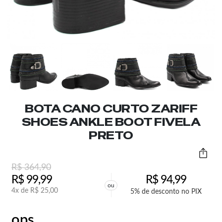
BOTA CANO CURTO ZARIFF
SHOES ANKLE BOOT FIVELA
PRETO
R$
364,90
R$
99,99
R$
94,99
ou
4x de
R$
25,00
5% de desconto no PIX
ops,