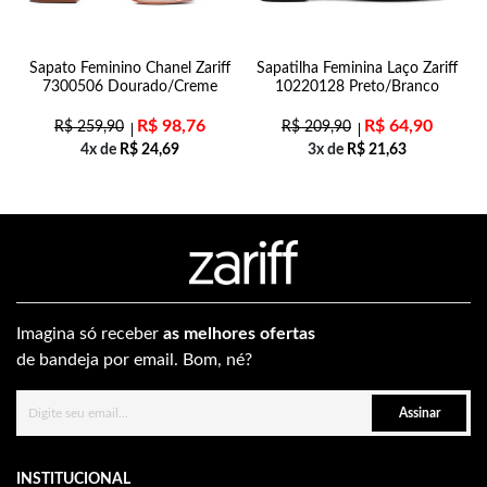
Sapato Feminino Chanel Zariff
Sapatilha Feminina Laço Zariff
7300506 Dourado/Creme
10220128 Preto/Branco
R$
98,76
R$
64,90
R$
259,90
R$
209,90
4x de
R$
24,69
3x de
R$
21,63
Imagina só receber
as melhores ofertas
de bandeja por email. Bom, né?
Assinar
INSTITUCIONAL