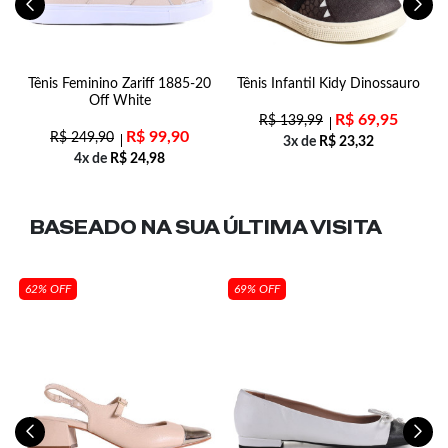
d
Tênis Feminino Zariff 1885-20
Tênis Infantil Kidy Dinossauro
Off White
R$
69,95
R$
139,99
R$
99,90
R$
249,90
3x de
R$
23,32
4x de
R$
24,98
BASEADO NA SUA
ÚLTIMA VISITA
62% OFF
69% OFF