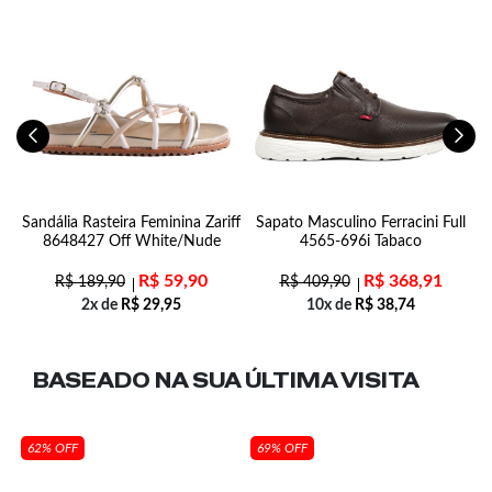
5
Sandália Rasteira Feminina Zariff
Sapato Masculino Ferracini Full
8648427 Off White/Nude
4565-696i Tabaco
R$
59,90
R$
368,91
R$
189,90
R$
409,90
2x de
R$
29,95
10x de
R$
38,74
BASEADO NA SUA
ÚLTIMA VISITA
62% OFF
69% OFF