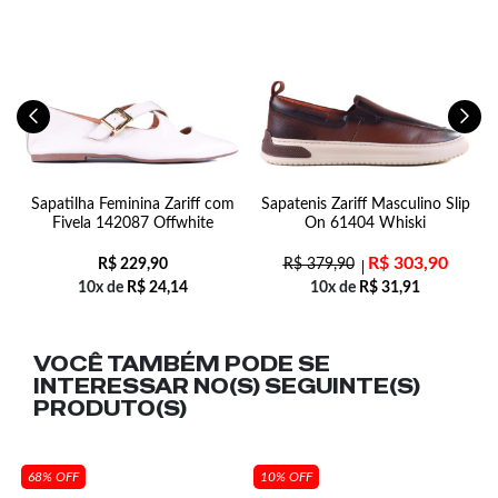
na
Sapatilha Feminina Zariff com
Sapatenis Zariff Masculino Slip
T
Fivela 142087 Offwhite
On 61404 Whiski
R$
303,90
R$
229,90
R$
379,90
10x de
R$
24,14
10x de
R$
31,91
VOCÊ TAMBÉM PODE SE
INTERESSAR NO(S) SEGUINTE(S)
PRODUTO(S)
68% OFF
10% OFF