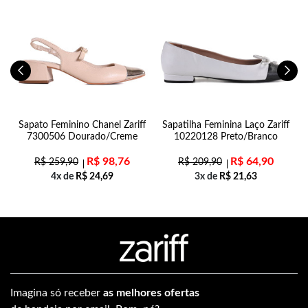
Sapato Feminino Chanel Zariff
Sapatilha Feminina Laço Zariff
7300506 Dourado/Creme
10220128 Preto/Branco
R$
98,76
R$
64,90
R$
259,90
R$
209,90
4x de
R$
24,69
3x de
R$
21,63
Imagina só receber
as melhores ofertas