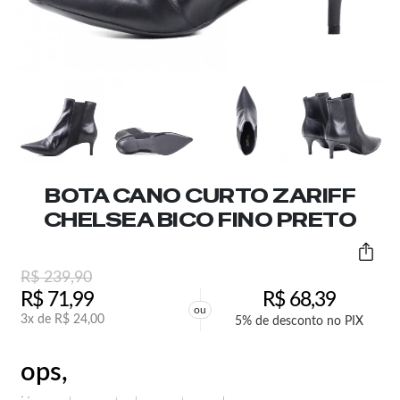
BOTA CANO CURTO ZARIFF
CHELSEA BICO FINO PRETO
R$
239,90
R$
71,99
R$
68,39
ou
3x de
R$
24,00
5% de desconto no PIX
ops,