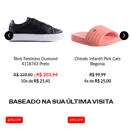
Tênis Feminino Dumond
Chinelo Infantil Pink Cats
C
4118743 Preto
Begonia
R$
203,94
R$
339,90
R$
99,99
10x de
R$
21,41
4x de
R$
25,00
BASEADO NA SUA
ÚLTIMA VISITA
62% OFF
69% OFF