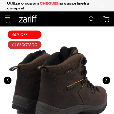
Frete Grátis Expresso para o Sul e São Paulo.
anterior
próxi
46% OFF
☹ ESGOTADO