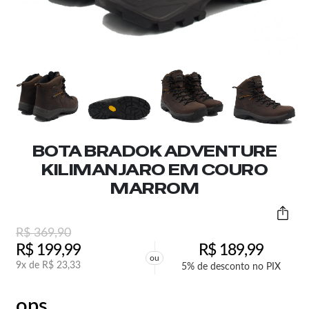
BOTA BRADOK ADVENTURE
KILIMANJARO EM COURO
MARROM
R$
369,90
R$
199,99
R$
189,99
ou
9x de
R$
23,33
5% de desconto no PIX
ops,