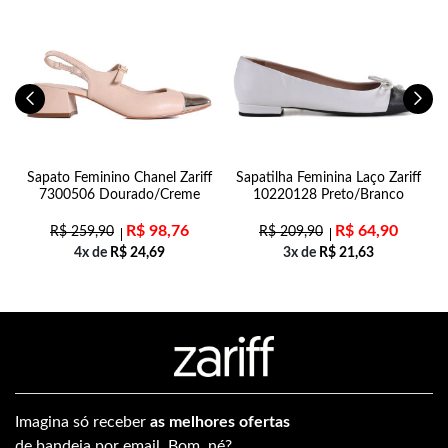
Sapato Feminino Chanel Zariff
Sapatilha Feminina Laço Zariff
7300506 Dourado/Creme
10220128 Preto/Branco
R$
98,76
R$
64,90
R$
259,90
R$
209,90
4x de
R$
24,69
3x de
R$
21,63
Imagina só receber
as melhores ofertas
de bandeja por email. Bom, né?