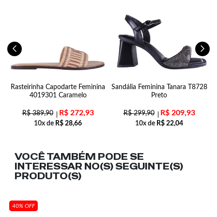
e
Rasteirinha Capodarte Feminina
Sandália Feminina Tanara T8728
C
4019301 Caramelo
Preto
R$
272,93
R$
209,93
R$
389,90
R$
299,90
10x de
R$
28,66
10x de
R$
22,04
VOCÊ TAMBÉM PODE SE
INTERESSAR NO(S) SEGUINTE(S)
PRODUTO(S)
40% OFF