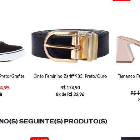
Preto/Grafite
Cinto Feminino Zariff 935. Preto/Ouro
Tamanco Fe
4,95
R$
174,90
R$
1
8
8x de
R$
22,96
O(S) SEGUINTE(S) PRODUTO(S)