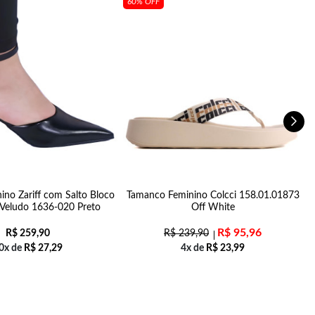
60% OFF
ino Zariff com Salto Bloco
Tamanco Feminino Colcci 158.01.01873
 Veludo 1636-020 Preto
Off White
R$
95,96
R$
259,90
R$
239,90
0x de
R$
27,29
4x de
R$
23,99