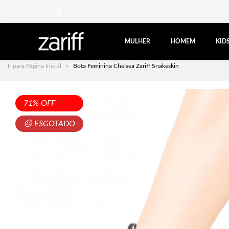
anterior
MULHER
HOMEM
KID
Ir para Página Inicial
Bota Feminina Chelsea Zariff Snakeskin
71% OFF
☹ ESGOTADO