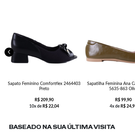
f
Sapato Feminino Comfortflex 2464403
Sapatilha Feminina Ana C
Preto
5635-863 Oli
R$
209,90
R$
99,90
10x de
R$
22,04
4x de
R$
24,9
BASEADO NA SUA
ÚLTIMA VISITA