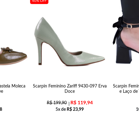
40% OFF
astela Moleca
Scarpin Feminino Zariff 9430-097 Erva
Scarpin Femin
ve
Doce
e Laço de
R$
119,94
R$
199,90
8
5x de
R$
23,99
1