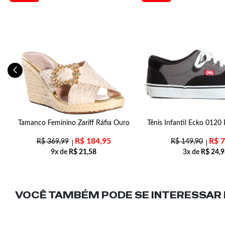
-
Tamanco Feminino Zariff Ráfia Ouro
Tênis Infantil Ecko 0120 
R$
184,95
R$
7
R$
369,99
R$
149,90
9x de
R$
21,58
3x de
R$
24,9
VOCÊ TAMBÉM PODE SE INTERESSAR N