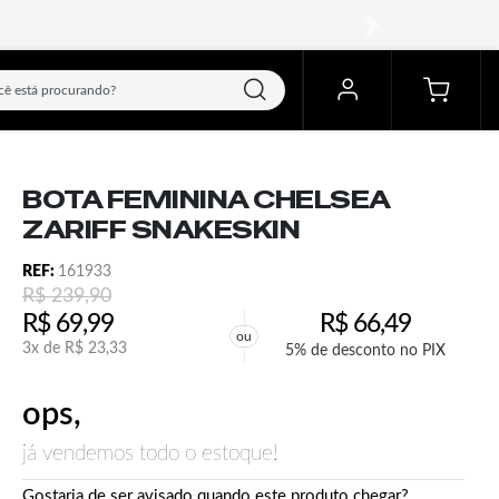
próximo
BOTA FEMININA CHELSEA
ZARIFF SNAKESKIN
REF:
161933
R$
239,90
R$
69,99
R$
66,49
ou
3x de
R$
23,33
5% de desconto no PIX
ops,
já vendemos todo o estoque!
Gostaria de ser avisado quando este produto chegar?