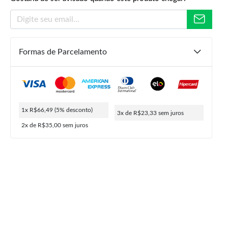
Formas de Parcelamento
R$
239,90
R$
69,99
R$
66,49
ou
3x de
R$
23,33
5% de desconto no PIX
1x R$66,49
(5% desconto)
3x de R$23,33
sem juros
2x de R$35,00
sem juros