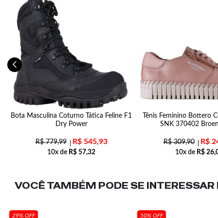
Bota Masculina Coturno Tática Feline F1
Tênis Feminino Bottero 
Dry Power
SNK 370402 Broe
R$
545,93
R$
2
R$
779,99
R$
309,90
10x de
R$
57,32
10x de
R$
26,
VOCÊ TAMBÉM PODE SE INTERESSAR N
29% OFF
50% OFF