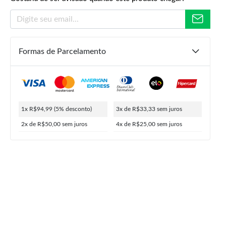
Formas de Parcelamento
R$
219,90
R$
99,99
R$
94,99
ou
4x de
R$
25,00
5% de desconto no PIX
1x R$94,99
(5% desconto)
3x de R$33,33
sem juros
2x de R$50,00
sem juros
4x de R$25,00
sem juros