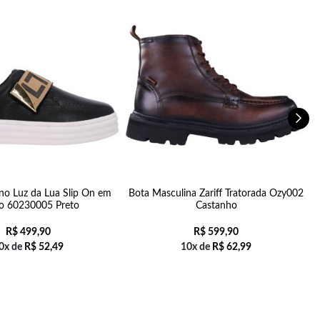
ino Luz da Lua Slip On em
Bota Masculina Zariff Tratorada Ozy002
o 60230005 Preto
Castanho
R$
499,90
R$
599,90
0x de
R$
52,49
10x de
R$
62,99