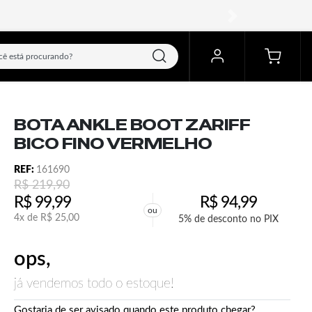
próximo
BOTA ANKLE BOOT ZARIFF
BICO FINO VERMELHO
REF:
161690
R$
219,90
R$
99,99
R$
94,99
ou
4x de
R$
25,00
5% de desconto no PIX
ops,
já vendemos todo o estoque!
Gostaria de ser avisado quando este produto chegar?