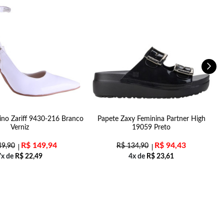
ino Zariff 9430-216 Branco
Papete Zaxy Feminina Partner High
Verniz
19059 Preto
R$
149,94
R$
94,43
9,90
R$
134,90
7x de
R$
22,49
4x de
R$
23,61