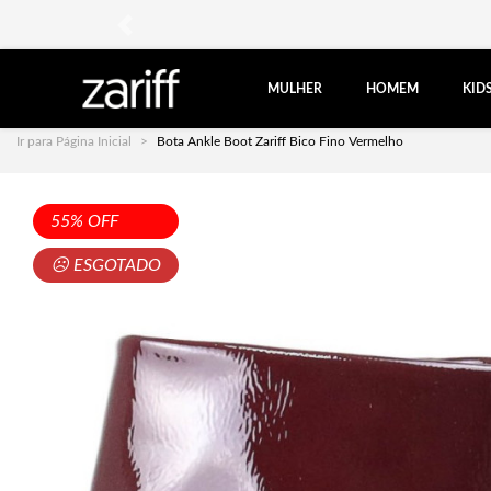
anterior
MULHER
HOMEM
KID
Ir para Página Inicial
Bota Ankle Boot Zariff Bico Fino Vermelho
55% OFF
☹ ESGOTADO