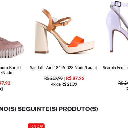
Couro Burnish
Sandália Zariff 8445-023 Nude/Laranja
Scarpin Femin
n/Nude
R$
87,96
R$
219,90
47,92
R$
24
4x de
R$
21,99
03
O(S) SEGUINTE(S) PRODUTO(S)
40% OFF