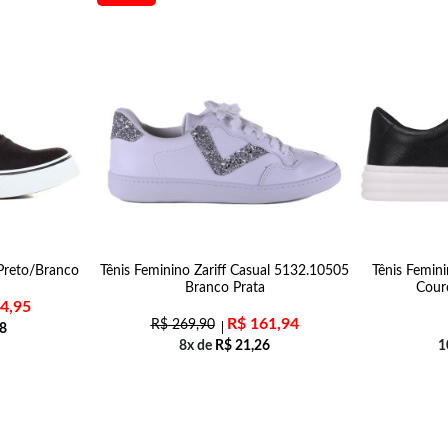
 Preto/Branco
Tênis Feminino Zariff Casual 5132.10505
Tênis Femin
Branco Prata
Cour
4,95
R$
161,94
R$
269,90
8
8x de
R$
21,26
1