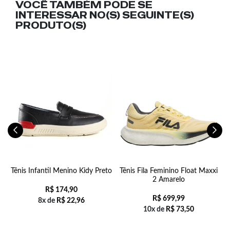
VOCÊ TAMBÉM PODE SE
INTERESSAR NO(S) SEGUINTE(S)
PRODUTO(S)
Tênis Infantil Menino Kidy Preto
Tênis Fila Feminino Float Maxxi
P
2 Amarelo
R$
174,90
R$
699,99
8x de
R$
22,96
10x de
R$
73,50