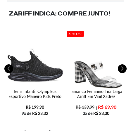
ZARIFF INDICA:
COMPRE JUNTO!
50% OFF
Tênis Infantil Olympikus
Tamanco Feminino Tira Larga
T
Esportivo Maneiro Kids Preto
Zariff Em Vinil Xadrez
R$
69,90
R$
199,90
R$
139,99
9x de
R$
23,32
3x de
R$
23,30