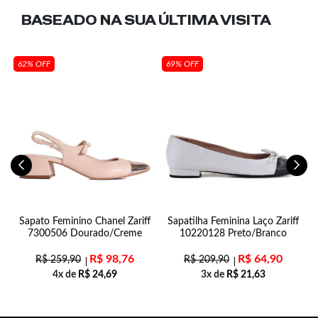
BASEADO NA SUA
ÚLTIMA VISITA
62% OFF
69% OFF
n
Sapato Feminino Chanel Zariff
Sapatilha Feminina Laço Zariff
7300506 Dourado/Creme
10220128 Preto/Branco
R$
98,76
R$
64,90
R$
259,90
R$
209,90
4x de
R$
24,69
3x de
R$
21,63