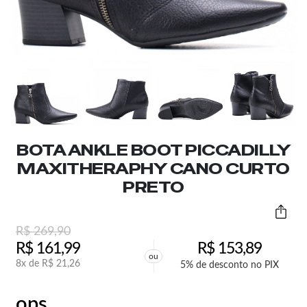
BOTA ANKLE BOOT PICCADILLY
MAXITHERAPHY CANO CURTO
PRETO
R$
269,90
R$
161,99
R$
153,89
ou
8x de
R$
21,26
5% de desconto no PIX
ops,