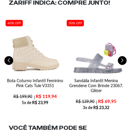
ZARIFF INDICA:
COMPRE JUNTO!
40% OFF
50% OFF
Bota Coturno Infantil Feminino
Sandália Infantil Menina
Pink Cats Tule V3351
Grendene Com Brinde 23067.
Glitter
R$
119,94
R$
199,90
R$
69,95
R$
139,90
5x de
R$
23,99
3x de
R$
23,32
VOCÊ TAMBÉM PODE SE