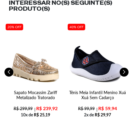
INTERESSAR NO(S) SEGUINTE(S)
PRODUTO(S)
20% OFF
40% OFF
ff
Sapato Mocassim Zariff
Tênis Meia Infantil Menino Xuá
T
Metalizado Tratorado
Xuá Sem Cadarço
R$
239,92
R$
59,94
R$
299,99
R$
99,99
10x de
R$
25,19
2x de
R$
29,97