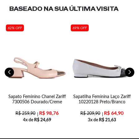
BASEADO NA SUA
ÚLTIMA VISITA
62% OFF
69% OFF
n
Sapato Feminino Chanel Zariff
Sapatilha Feminina Laço Zariff
7300506 Dourado/Creme
10220128 Preto/Branco
R$
98,76
R$
64,90
R$
259,90
R$
209,90
4x de
R$
24,69
3x de
R$
21,63