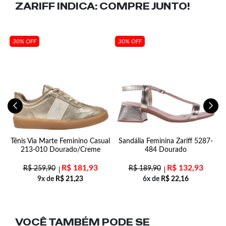
ZARIFF INDICA:
COMPRE JUNTO!
30% OFF
30% OFF
m
Tênis Via Marte Feminino Casual
Sandália Feminina Zariff 5287-
5
213-010 Dourado/Creme
484 Dourado
R$
181,93
R$
132,93
R$
259,90
R$
189,90
9x de
R$
21,23
6x de
R$
22,16
VOCÊ TAMBÉM PODE SE