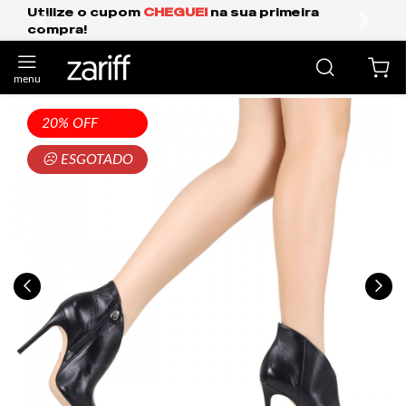
ua primeira
Frete Grátis Expresso para o Su
anterior
próxi
20% OFF
☹ ESGOTADO