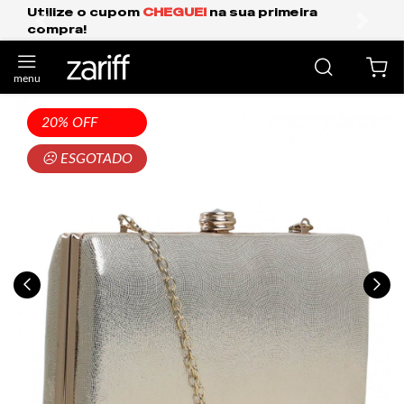
EI
na sua primeira
Frete Grátis Expresso pa
anterior
próxi
20% OFF
☹ ESGOTADO