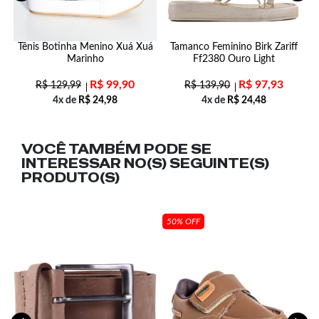
Tênis Botinha Menino Xuá Xuá
Tamanco Feminino Birk Zariff
Marinho
Ff2380 Ouro Light
R$
99,90
R$
97,93
R$
129,99
R$
139,90
4x de
R$
24,98
4x de
R$
24,48
VOCÊ TAMBÉM PODE SE
INTERESSAR NO(S) SEGUINTE(S)
PRODUTO(S)
50% OFF