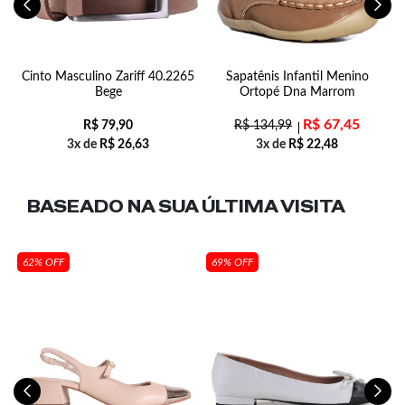
-
Cinto Masculino Zariff 40.2265
Sapatênis Infantil Menino
Bege
Ortopé Dna Marrom
R$
67,45
R$
79,90
R$
134,99
3x de
R$
26,63
3x de
R$
22,48
BASEADO NA SUA
ÚLTIMA VISITA
62% OFF
69% OFF