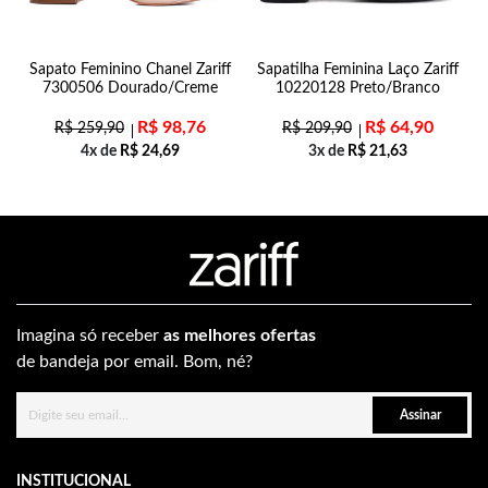
Sapato Feminino Chanel Zariff
Sapatilha Feminina Laço Zariff
7300506 Dourado/Creme
10220128 Preto/Branco
R$
98,76
R$
64,90
R$
259,90
R$
209,90
4x de
R$
24,69
3x de
R$
21,63
Imagina só receber
as melhores ofertas
de bandeja por email. Bom, né?
Assinar
INSTITUCIONAL