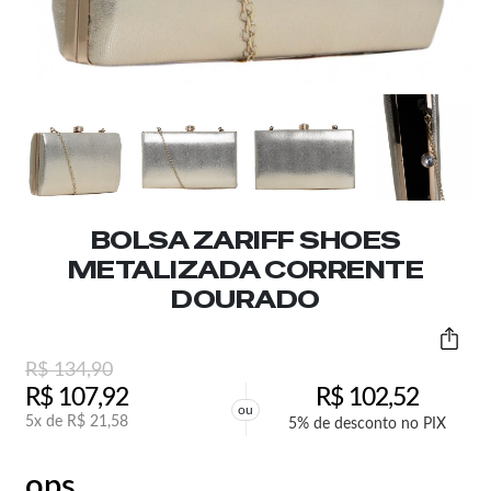
BOLSA ZARIFF SHOES
METALIZADA CORRENTE
DOURADO
R$
134,90
R$
107,92
R$
102,52
ou
5x de
R$
21,58
5% de desconto no PIX
ops,