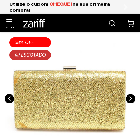
GUEI
na sua primeira
Frete Grátis Expresso
anterior
próxi
68% OFF
☹ ESGOTADO