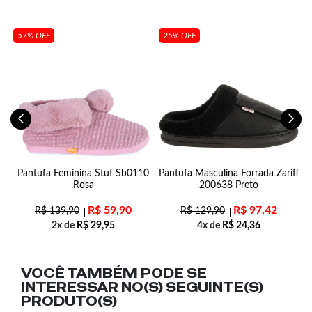
57% OFF
25% OFF
Pantufa Feminina Stuf Sb0110
Pantufa Masculina Forrada Zariff
T
Rosa
200638 Preto
R$
59,90
R$
97,42
R$
139,90
R$
129,90
2x de
R$
29,95
4x de
R$
24,36
VOCÊ TAMBÉM PODE SE
INTERESSAR NO(S) SEGUINTE(S)
PRODUTO(S)