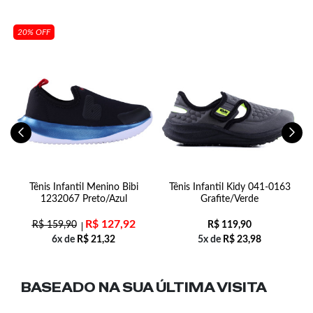
20% OFF
t
Tênis Infantil Menino Bibi
Tênis Infantil Kidy 041-0163
1232067 Preto/Azul
Grafite/Verde
R$
127,92
R$
159,90
R$
119,90
6x de
R$
21,32
5x de
R$
23,98
BASEADO NA SUA
ÚLTIMA VISITA