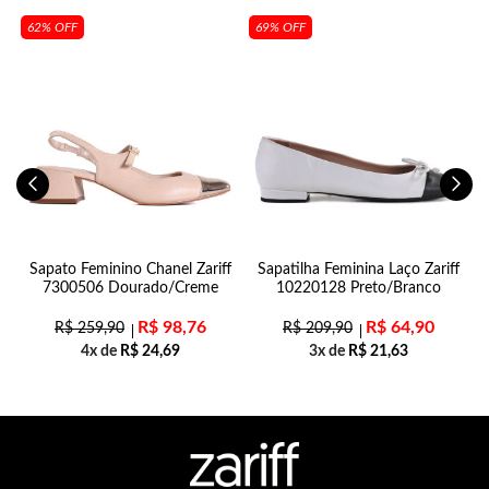
62% OFF
69% OFF
e
Sapato Feminino Chanel Zariff
Sapatilha Feminina Laço Zariff
7300506 Dourado/Creme
10220128 Preto/Branco
R$
98,76
R$
64,90
R$
259,90
R$
209,90
4x de
R$
24,69
3x de
R$
21,63