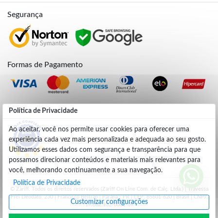
Segurança
Formas de Pagamento
Credibilidade
Política de Privacidade
Ao aceitar, você nos permite usar cookies para oferecer uma
experiência cada vez mais personalizada e adequada ao seu gosto.
4.9
Utilizamos esses dados com segurança e transparência para que
possamos direcionar conteúdos e materiais mais relevantes para
você, melhorando continuamente a sua navegação.
Política de Privacidade
© Zariff. Todos os direitos reservados (Zariff On Line Com. de Calç. Ltda.) | Travessa
Frei Deodato, 230 | Francisco Beltrão | Parana - PR | CEP: 85601-620 | Brasil | CNPJ:
Customizar configurações
19.662.102/0001-09