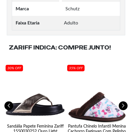
Marca
Schutz
Faixa Etaria
Adulto
ZARIFF INDICA:
COMPRE JUNTO!
30% OFF
35% OFF
19
Sandália Papete Feminina Zariff
Pantufa Chinelo Infantil Menina
1550030252 Ouro Light
Cachorro Fagiovan Com Pelinho