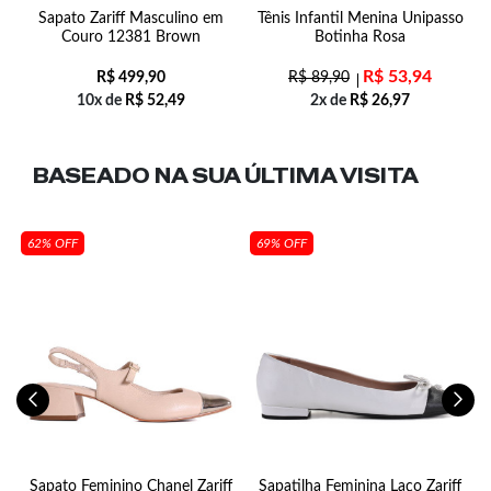
Sapato Zariff Masculino em
Tênis Infantil Menina Unipasso
Couro 12381 Brown
Botinha Rosa
R$
53,94
R$
499,90
R$
89,90
10x de
R$
52,49
2x de
R$
26,97
BASEADO NA SUA
ÚLTIMA VISITA
62% OFF
69% OFF
Sapato Feminino Chanel Zariff
Sapatilha Feminina Laço Zariff