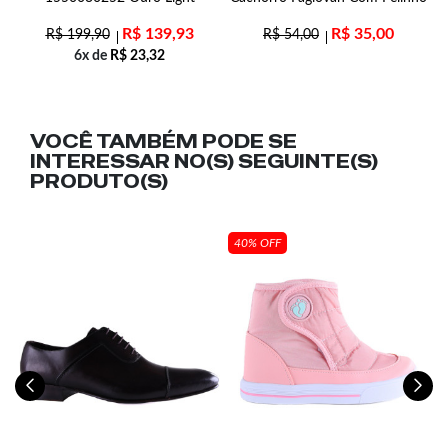
R$
139,93
R$
35,00
R$
199,90
R$
54,00
6x de
R$
23,32
VOCÊ TAMBÉM PODE SE
INTERESSAR NO(S) SEGUINTE(S)
PRODUTO(S)
40% OFF
m