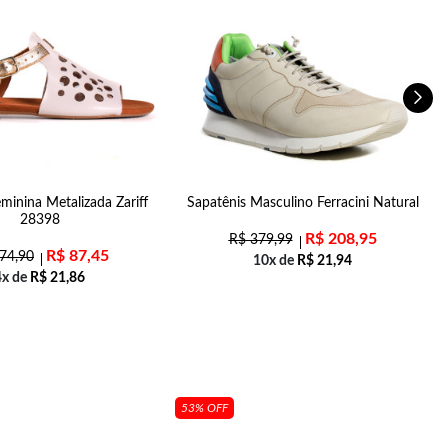
minina Metalizada Zariff
Sapatênis Masculino Ferracini Natural
28398
R$
208,95
R$
379,99
R$
87,45
74,90
10x de
R$
21,94
4x de
R$
21,86
53% OFF