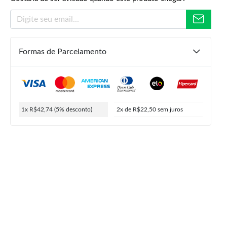
Formas de Parcelamento
R$
89,99
R$
44,99
R$
42,74
ou
2x de
R$
22,50
5% de desconto no PIX
1x R$42,74
(5% desconto)
2x de R$22,50
sem juros