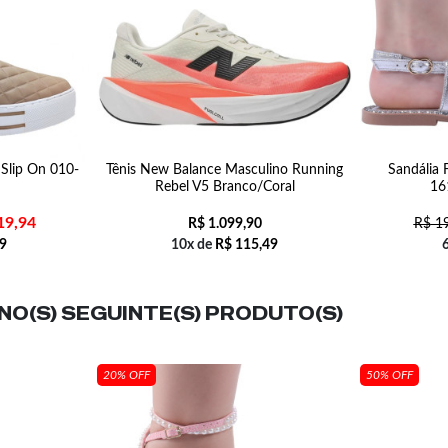
 Slip On 010-
Tênis New Balance Masculino Running
Sandália 
Rebel V5 Branco/Coral
16
19,94
R$
1.099,90
R$
19
9
10x de
R$
115,49
O(S) SEGUINTE(S) PRODUTO(S)
20% OFF
50% OFF