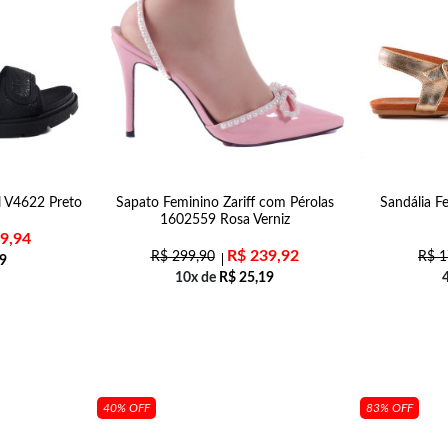
il V4622 Preto
Sapato Feminino Zariff com Pérolas
Sandália Fe
1602559 Rosa Verniz
9,94
R$
239,92
R$
299,90
R$
1
9
10x de
R$
25,19
40% OFF
83% OFF