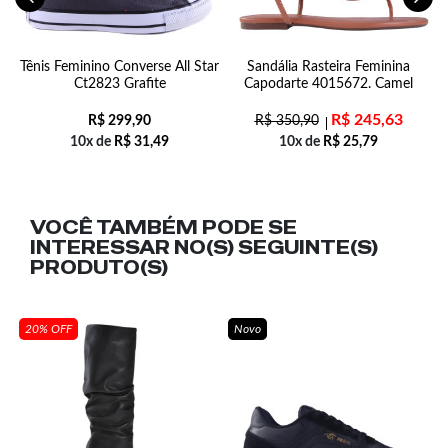
o
Tênis Feminino Converse All Star
Sandália Rasteira Feminina
Ct2823 Grafite
Capodarte 4015672. Camel
R$
245,63
R$
299,90
R$
350,90
10x de
R$
31,49
10x de
R$
25,79
VOCÊ TAMBÉM PODE SE
INTERESSAR NO(S) SEGUINTE(S)
PRODUTO(S)
20% OFF
Novo