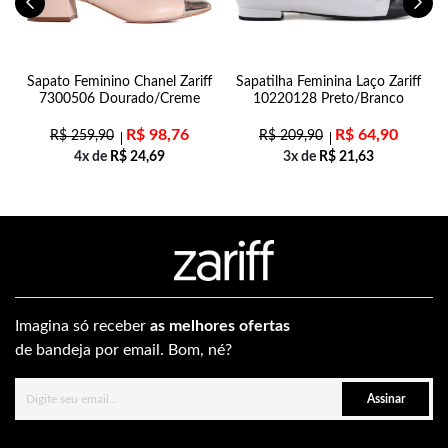
n
Sapato Feminino Chanel Zariff
Sapatilha Feminina Laço Zariff
7300506 Dourado/Creme
10220128 Preto/Branco
R$
98,76
R$
64,90
R$
259,90
R$
209,90
4x de
R$
24,69
3x de
R$
21,63
Imagina só receber
as melhores ofertas
de bandeja por email. Bom, né?
Assinar