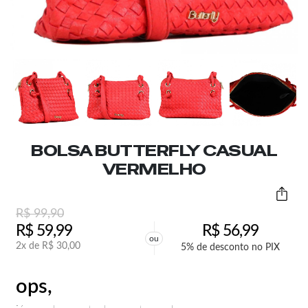
BOLSA BUTTERFLY CASUAL
VERMELHO
R$
99,90
R$
59,99
R$
56,99
ou
2x de
R$
30,00
5% de desconto no PIX
ops,