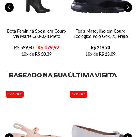
ua
Bota Feminina Social em Couro
Tênis Masculino em Couro
Via Marte 063-023 Preto
Ecológico Polo Go-595 Preto
R$
479,92
R$
599,90
R$
219,90
10x de
R$
50,39
10x de
R$
23,09
BASEADO NA SUA
ÚLTIMA VISITA
62% OFF
69% OFF