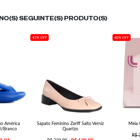
O(S) SEGUINTE(S) PRODUTO(S)
42% OFF
60% OFF
tão América
Sapato Feminino Zariff Salto Verniz
Meia C
l/Branco
Quartzo
R$
3