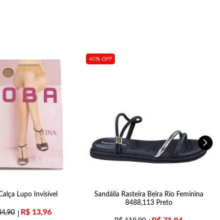
40% OFF
alça Lupo Invisível
Sandália Rasteira Beira Rio Feminina
T
8488,113 Preto
R$
13,96
4,90