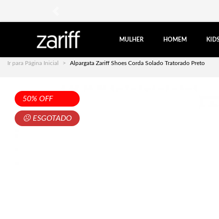
anterior
MULHER
HOMEM
KID
Ir para Página Inicial
Alpargata Zariff Shoes Corda Solado Tratorado Preto
50% OFF
☹ ESGOTADO