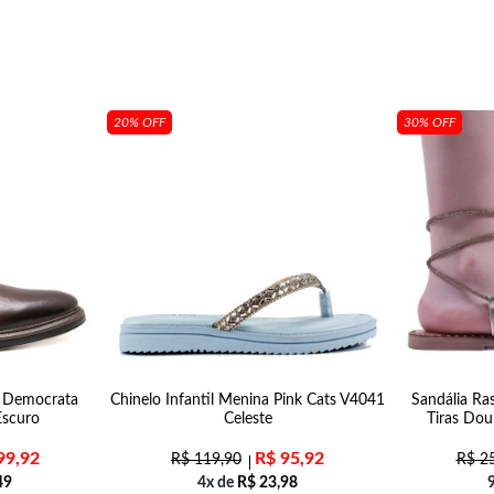
20% OFF
30% OFF
a Democrata
Chinelo Infantil Menina Pink Cats V4041
Sandália Ras
scuro
Celeste
Tiras Do
99,92
R$
95,92
R$
119,90
R$
25
49
4x de
R$
23,98