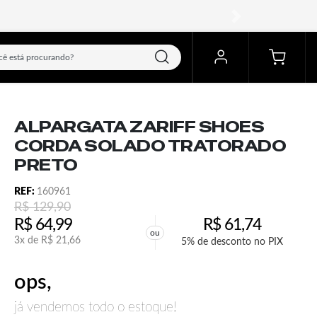
próximo
ALPARGATA ZARIFF SHOES
CORDA SOLADO TRATORADO
PRETO
REF:
160961
R$
129,90
R$
64,99
R$
61,74
ou
3x de
R$
21,66
5% de desconto no PIX
ops,
já vendemos todo o estoque!