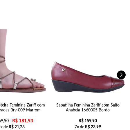
teira Feminina Zariff com
Sapatilha Feminina Zariff com Salto
uradas Brv-009 Marrom
Anabela 1660005 Bordo
R$
181,93
9,90
R$
159,90
9x de
R$
21,23
7x de
R$
23,99