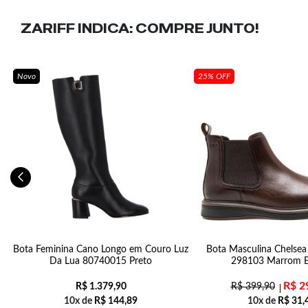
ZARIFF INDICA:
COMPRE JUNTO!
Novo
25% OFF
o
Bota Feminina Cano Longo em Couro Luz
Bota Masculina Chelse
Da Lua 80740015 Preto
298103 Marrom E
R$
2
R$
1.379,90
R$
399,90
10x de
R$
144,89
10x de
R$
31,