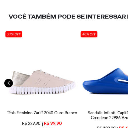
VOCÊ TAMBÉM PODE SE INTERESSAR N
57% OFF
40% OFF
to
Tênis Feminino Zariff 3040 Ouro Branco
Sandália Infantil Capi
Grendene 22986 Azu
R$
99,90
R$
229,90