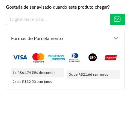
Gostaria de ser avisado quando este produto chegar?
Formas de Parcelamento
R$
129,90
R$
64,99
R$
61,74
1x R$61,74
(5% desconto)
3x de R$21,66
sem juros
ou
3x de
R$
21,66
5% de desconto no PIX
2x de R$32,50
sem juros