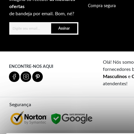
Compra segura
ofertas
de bandeja por email. Bom, né?
Assinar
Olá! Nós somos
ENCONTRE-NOS AQUI
fornecedores b
Masculinos
e
C
atendentes!
Segurança