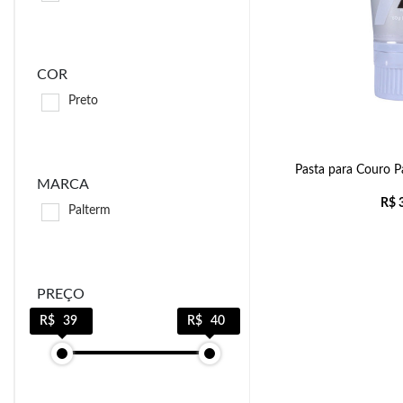
COR
Preto
Pasta para Couro P
MARCA
R$
3
Palterm
PREÇO
39
40