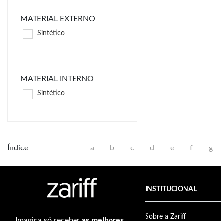
MATERIAL EXTERNO
Sintético
MATERIAL INTERNO
Sintético
Índice
a
b
c
d
e
f
g
INSTITUCIONAL
Sobre a Zariff
Imagina só receber
as melhores