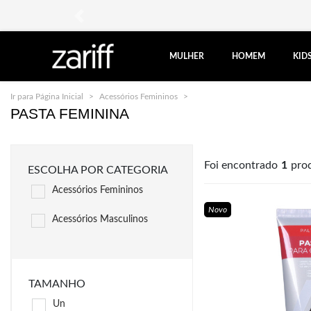
anterior
MULHER
HOMEM
KID
Ir para Página Inicial
Acessórios Femininos
Pasta Feminina
PASTA FEMININA
Foi encontrado
1
pro
ESCOLHA POR CATEGORIA
Acessórios Femininos
Novo
Acessórios Masculinos
TAMANHO
Un