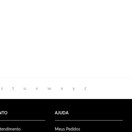
s
t
u
v
w
x
y
z
NTO
AJUDA
Atendimento
Meus Pedidos