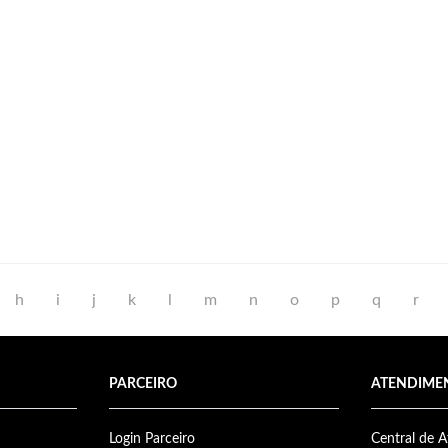
h
i
j
k
l
m
n
o
p
q
r
PARCEIRO
ATENDIME
Login Parceiro
Central de 