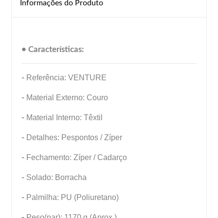
Informações do Produto
• Características:
-
Referência: VENTURE
-
Material Externo: Couro
-
Material Interno: Têxtil
-
Detalhes: Pespontos / Zíper
-
Fechamento: Zíper / Cadarço
-
Solado: Borracha
-
Palmilha: PU (Poliuretano)
-
Peso(par): 1170 g (Aprox.)