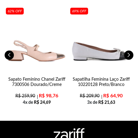
62% OFF
69% OFF
al
Sapato Feminino Chanel Zariff
Sapatilha Feminina Laço Zariff
7300506 Dourado/Creme
10220128 Preto/Branco
R$
98,76
R$
64,90
R$
259,90
R$
209,90
4x de
R$
24,69
3x de
R$
21,63