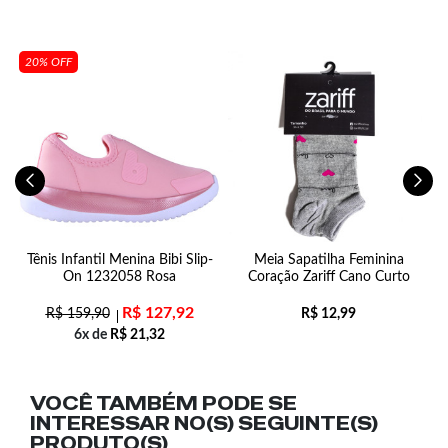
20% OFF
87
Tênis Infantil Menina Bibi Slip-
Meia Sapatilha Feminina
On 1232058 Rosa
Coração Zariff Cano Curto
R$
127,92
R$
159,90
R$
12,99
6x de
R$
21,32
VOCÊ TAMBÉM PODE SE
INTERESSAR NO(S) SEGUINTE(S)
PRODUTO(S)