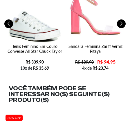
-
Tênis Feminino Em Couro
Sandália Feminina Zariff Verniz
S
Converse All Star Chuck Taylor
Pitaya
R$
94,95
R$
339,90
R$
189,90
10x de
R$
35,69
4x de
R$
23,74
VOCÊ TAMBÉM PODE SE
INTERESSAR NO(S) SEGUINTE(S)
PRODUTO(S)
20% OFF