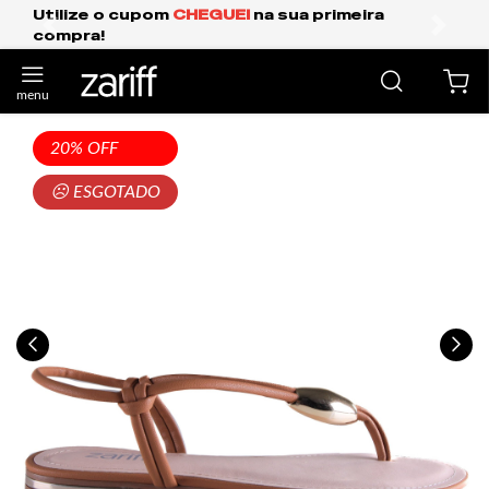
GUEI
na sua primeira
Frete Grátis Expresso
anterior
próxi
20% OFF
☹ ESGOTADO