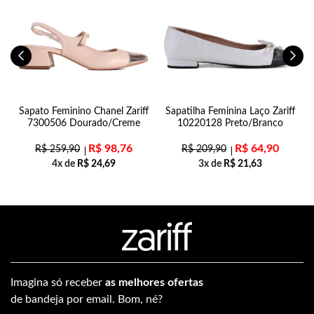
Sapato Feminino Chanel Zariff
Sapatilha Feminina Laço Zariff
7300506 Dourado/Creme
10220128 Preto/Branco
R$
98,76
R$
64,90
R$
259,90
R$
209,90
4x de
R$
24,69
3x de
R$
21,63
Imagina só receber
as melhores ofertas
de bandeja por email. Bom, né?