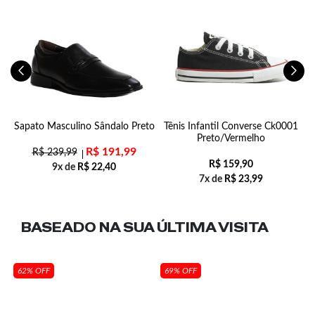
-
Sapato Masculino Sândalo Preto
Tênis Infantil Converse Ck0001
Preto/Vermelho
R$
191,99
R$
239,99
R$
159,90
9x de
R$
22,40
7x de
R$
23,99
BASEADO NA SUA
ÚLTIMA VISITA
62% OFF
69% OFF