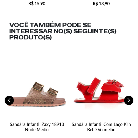
R$
15,90
R$
13,90
VOCÊ TAMBÉM PODE SE
INTERESSAR NO(S) SEGUINTE(S)
PRODUTO(S)
i
or
Sandália Infantil Zaxy 18913
Sandália Infantil Com Laço Klin
Nude Medio
Bebê Vermelho