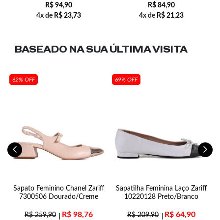
R$
94,90
R$
84,90
4x de
R$
23,73
4x de
R$
21,23
BASEADO NA SUA
ÚLTIMA VISITA
62% OFF
69% OFF
al
Sapato Feminino Chanel Zariff
Sapatilha Feminina Laço Zariff
7300506 Dourado/Creme
10220128 Preto/Branco
R$
98,76
R$
64,90
R$
259,90
R$
209,90