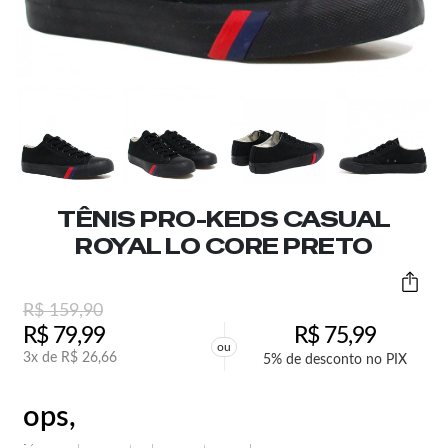
TÊNIS PRO-KEDS CASUAL
ROYAL LO CORE PRETO
R$
159,90
R$
79,99
R$
75,99
ou
3x de
R$
26,66
5% de desconto no PIX
ops,