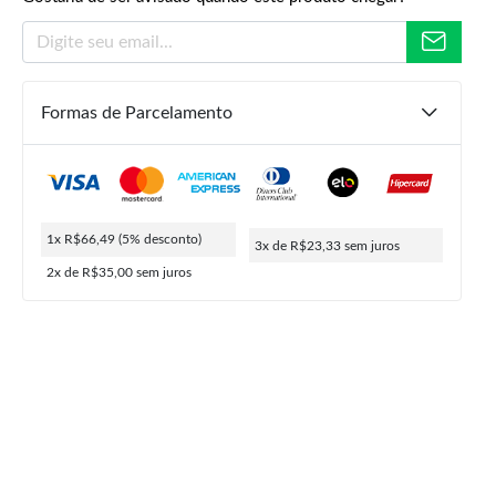
Formas de Parcelamento
R$
239,90
R$
69,99
R$
66,49
ou
3x de
R$
23,33
5% de desconto no PIX
1x R$66,49
(5% desconto)
3x de R$23,33
sem juros
2x de R$35,00
sem juros