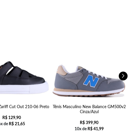
 Zariff Cut Out 210-06 Preto
Tênis Masculino New Balance GM500v2
Cinza/Azul
R$
129,90
R$
399,90
6x de
R$
21,65
10x de
R$
41,99