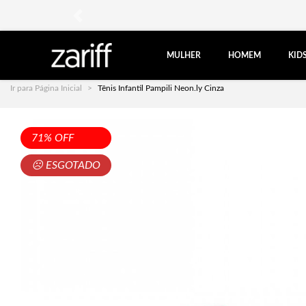
anterior
MULHER
HOMEM
KID
Ir para Página Inicial
Tênis Infantil Pampili Neon.ly Cinza
71% OFF
☹ ESGOTADO