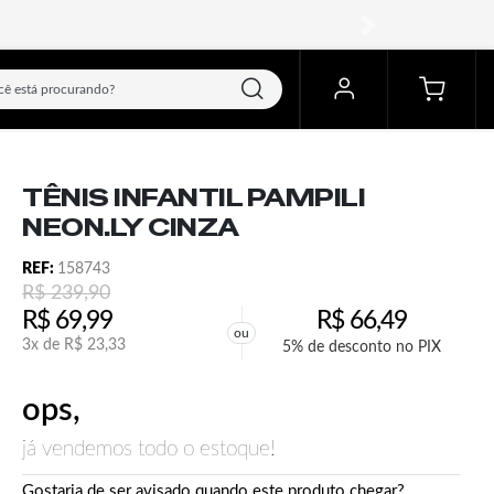
próximo
TÊNIS INFANTIL PAMPILI
NEON.LY CINZA
REF:
158743
R$
239,90
R$
69,99
R$
66,49
ou
3x de
R$
23,33
5% de desconto no PIX
ops,
já vendemos todo o estoque!
Gostaria de ser avisado quando este produto chegar?