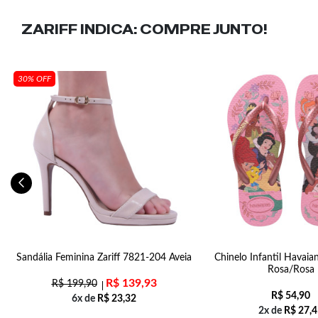
ZARIFF INDICA:
COMPRE JUNTO!
30% OFF
5
Sandália Feminina Zariff 7821-204 Aveia
Chinelo Infantil Havaia
Rosa/Rosa
R$
139,93
R$
199,90
R$
54,90
6x de
R$
23,32
2x de
R$
27,4