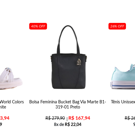
40% OFF
26% OFF
 World Colors
Bolsa Feminina Bucket Bag Via Marte B1-
Tênis Unisse
ite
319-01 Preto
3,94
R$
167,94
R$
279,90
R$
26
9
8x de
R$
22,04