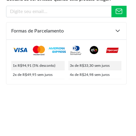
Formas de Parcelamento
R$
349,90
R$
99,90
R$
94,91
ou
4x de
R$
24,98
5% de desconto no PIX
1x R$94,91
(5% desconto)
3x de R$33,30
sem juros
2x de R$49,95
sem juros
4x de R$24,98
sem juros