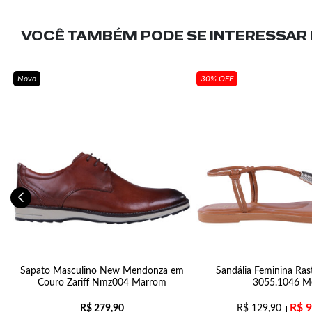
VOCÊ TAMBÉM PODE SE INTERESSAR N
Novo
30% OFF
Sapato Masculino New Mendonza em
Sandália Feminina Rast
Couro Zariff Nmz004 Marrom
3055.1046 M
R$
9
R$
279,90
R$
129,90