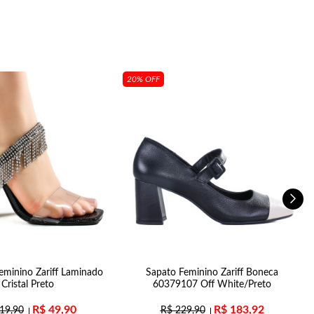
20% OFF
minino Zariff Laminado
Sapato Feminino Zariff Boneca
Cristal Preto
60379107 Off White/Preto
R$
49,90
R$
183,92
19,90
R$
229,90