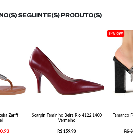
O(S) SEGUINTE(S) PRODUTO(S)
84% OFF
eira Zariff
Scarpin Feminino Beira Rio 4122.1400
Tamanco Fe
el
Vermelho
0,93
R$
159,90
R$
3