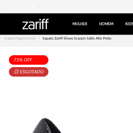
anterior
MULHER
HOMEM
KID
Ir para Página Inicial
Sapato Zariff Shoes Scarpin Salto Alto Preto
71% OFF
☹ ESGOTADO