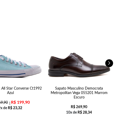
x All Star Converse Ct1992
Sapato Masculino Democrata
S
Azul
Metropolitan Vega 055201 Marrom
Escuro
R$
199,90
9,90
R$
269,90
9x de
R$
23,32
10x de
R$
28,34