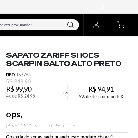
próximo
SAPATO ZARIFF SHOES
SCARPIN SALTO ALTO PRETO
REF:
157768
R$
349,90
R$
99,90
R$
94,91
ou
4x de
R$
24,98
5% de desconto no PIX
ops,
já vendemos todo o estoque!
Gostaria de ser avisado quando este produto chegar?