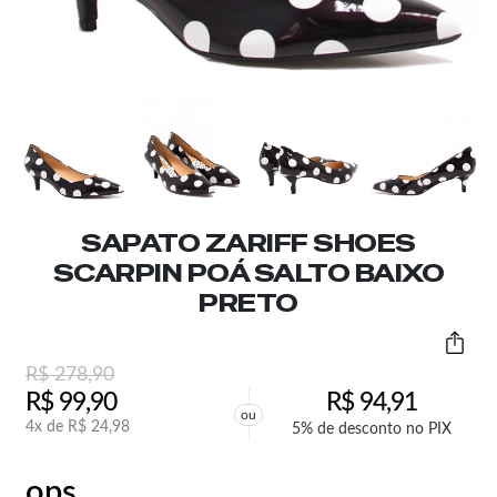
SAPATO ZARIFF SHOES
SCARPIN POÁ SALTO BAIXO
PRETO
R$
278,90
R$
99,90
R$
94,91
ou
4x de
R$
24,98
5% de desconto no PIX
ops,