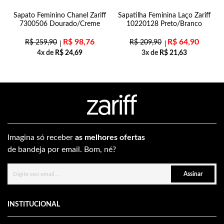
n
Sapato Feminino Chanel Zariff
Sapatilha Feminina Laço Zariff
7300506 Dourado/Creme
10220128 Preto/Branco
R$
98,76
R$
64,90
R$
259,90
R$
209,90
4x de
R$
24,69
3x de
R$
21,63
Imagina só receber
as melhores ofertas
de bandeja por email. Bom, né?
Assinar
INSTITUCIONAL