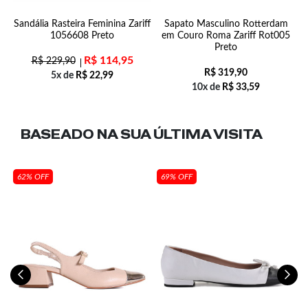
al
Sandália Rasteira Feminina Zariff
Sapato Masculino Rotterdam
1056608 Preto
em Couro Roma Zariff Rot005
Preto
R$
114,95
R$
229,90
R$
319,90
5x de
R$
22,99
10x de
R$
33,59
BASEADO NA SUA
ÚLTIMA VISITA
62% OFF
69% OFF