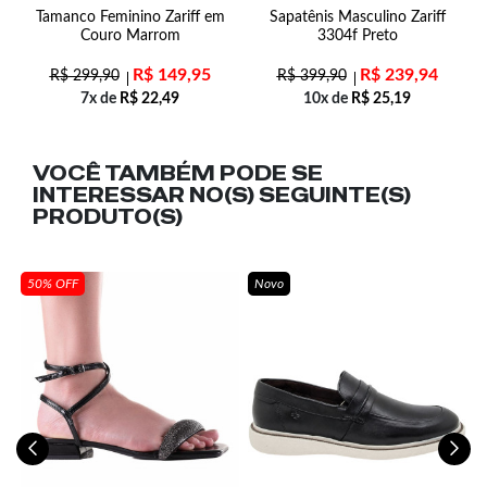
Tamanco Feminino Zariff em
Sapatênis Masculino Zariff
41
Couro Marrom
3304f Preto
R$
149,95
R$
239,94
R$
299,90
R$
399,90
7x de
R$
22,49
10x de
R$
25,19
VOCÊ TAMBÉM PODE SE
INTERESSAR NO(S) SEGUINTE(S)
PRODUTO(S)
50% OFF
Novo