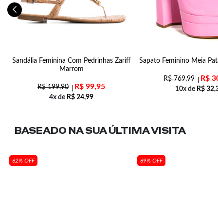
Sandália Feminina Com Pedrinhas Zariff
Sapato Feminino Meia Pat
Marrom
R$
3
R$
769,99
R$
99,95
R$
199,90
10x de
R$
32,
4x de
R$
24,99
BASEADO NA SUA
ÚLTIMA VISITA
62% OFF
69% OFF