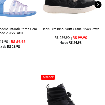
ndene Infantil Stitch Com
Tênis Feminino Zariff Casual 1548 Preto
inde 23199. Azul
R$
99,90
R$
289,90
R$
59,95
19,90
4x de
R$
24,98
2x de
R$
29,98
74% OFF