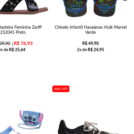
Rasteira Feminina Zariff
Chinelo Infantil Havaianas Hulk Marvel
L252045 Preto
Verde
R$
76,93
09,90
R$
49,90
3x de
R$
25,64
2x de
R$
24,95
66% OFF