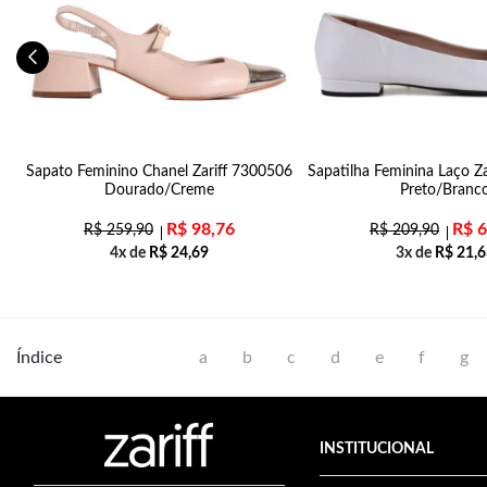
Sapato Feminino Chanel Zariff 7300506
Sapatilha Feminina Laço Z
Dourado/Creme
Preto/Branc
R$
98,76
R$
6
R$
259,90
R$
209,90
4x de
R$
24,69
3x de
R$
21,6
Índice
a
b
c
d
e
f
g
INSTITUCIONAL