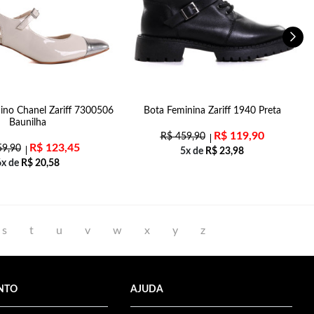
ino Chanel Zariff 7300506
Bota Feminina Zariff 1940 Preta
S
Baunilha
R$
119,90
R$
459,90
R$
123,45
9,90
5x de
R$
23,98
6x de
R$
20,58
s
t
u
v
w
x
y
z
NTO
AJUDA