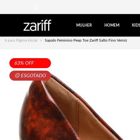
anterior
MULHER
HOMEM
KID
Ir para Página Inicial
Sapato Feminino Peep Toe Zariff Salto Fino Verniz
63% OFF
☹ ESGOTADO