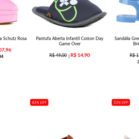
a Schutz Rosa
Pantufa Aberta Infantil Cotton Day
Sandália Gre
Game Over
Br
07,96
R$
14,90
R$
49,00
R$
1
34
83% OFF
53% OFF