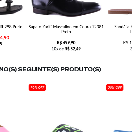
iff 298 Preto
Sapato Zariff Masculino em Couro 12381
Sandália 
Preto
4,90
R$
499,90
R$
1
5
10x de
R$
52,49
O(S) SEGUINTE(S) PRODUTO(S)
70% OFF
50% OFF