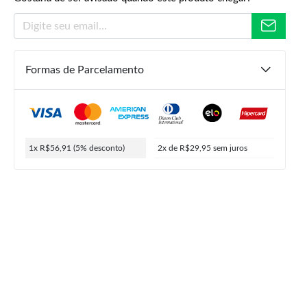
Formas de Parcelamento
R$
159,99
R$
59,90
R$
56,91
ou
2x de
R$
29,95
5% de desconto no PIX
1x R$56,91
(5% desconto)
2x de R$29,95
sem juros