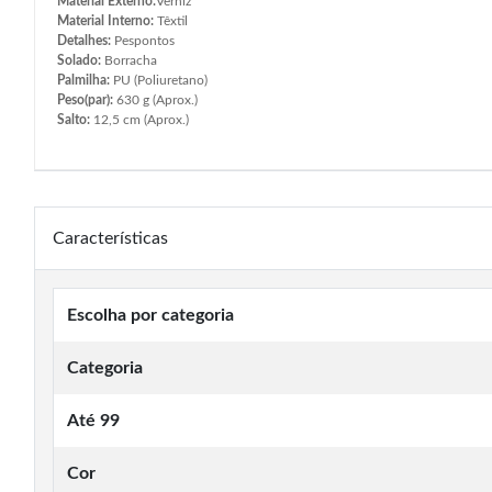
Material Externo:
Verniz
Material Interno:
Têxtil
Detalhes:
Pespontos
Solado:
Borracha
Palmilha:
PU (Poliuretano)
Peso(par):
630 g (Aprox.)
Salto:
12,5 cm (Aprox.)
Características
Escolha por categoria
Categoria
Até 99
Cor