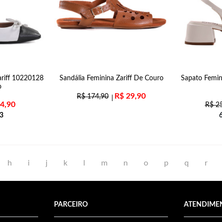
ariff 10220128
Sandália Feminina Zariff De Couro
Sapato Femin
o
R$
29,90
R$
174,90
4,90
R$
25
3
h
i
j
k
l
m
n
o
p
q
r
PARCEIRO
ATENDIME