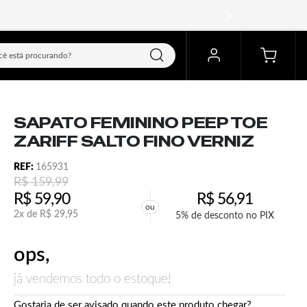
próximo
SAPATO FEMININO PEEP TOE
ZARIFF SALTO FINO VERNIZ
REF:
165931
R$
159,99
R$
59,90
R$
56,91
ou
2x de
R$
29,95
5% de desconto no PIX
ops,
já vendemos todo o estoque!
Gostaria de ser avisado quando este produto chegar?