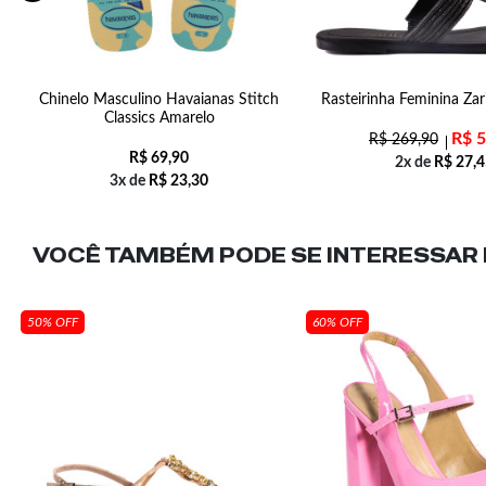
6
Chinelo Masculino Havaianas Stitch
Rasteirinha Feminina Zar
Classics Amarelo
R$
5
R$
269,90
R$
69,90
2x de
R$
27,4
3x de
R$
23,30
VOCÊ TAMBÉM PODE SE INTERESSAR N
50% OFF
60% OFF